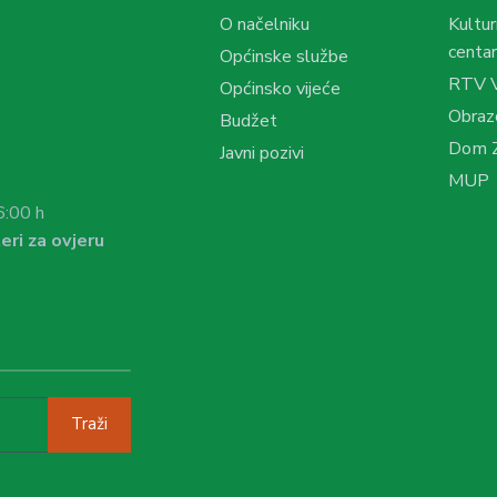
O načelniku
Kultur
centar
Općinske službe
RTV 
Općinsko vijeće
Obraz
Budžet
Dom Z
Javni pozivi
MUP
6:00 h
eri za ovjeru
Traži