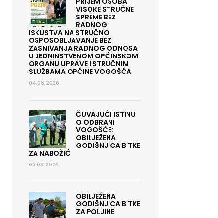
PRIJEM OSOBA
VISOKE STRUČNE
SPREME BEZ
RADNOG
ISKUSTVA NA STRUČNO
OSPOSOBLJAVANJE BEZ
ZASNIVANJA RADNOG ODNOSA
U JEDNINSTVENOM OPĆINSKOM
ORGANU UPRAVE I STRUČNIM
SLUŽBAMA OPĆINE VOGOŠĆA
04.08.2026.
ČUVAJUĆI ISTINU
O ODBRANI
VOGOŠĆE:
OBILJEŽENA
GODIŠNJICA BITKE
ZA NABOŽIĆ
03.08.2026.
OBILJEŽENA
GODIŠNJICA BITKE
ZA POLJINE