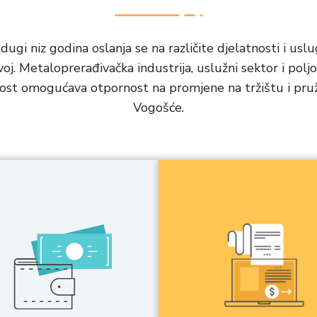
 dugi niz godina oslanja se na različite djelatnosti i usl
voj. Metaloprerađivačka industrija, uslužni sektor i pol
kost omogućava otpornost na promjene na tržištu i pruž
Vogošće.