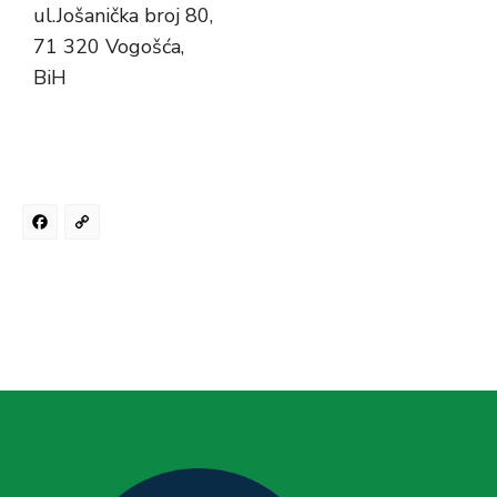
ul.Jošanička broj 80,
71 320 Vogošća,
BiH
Facebook
Copy
Link