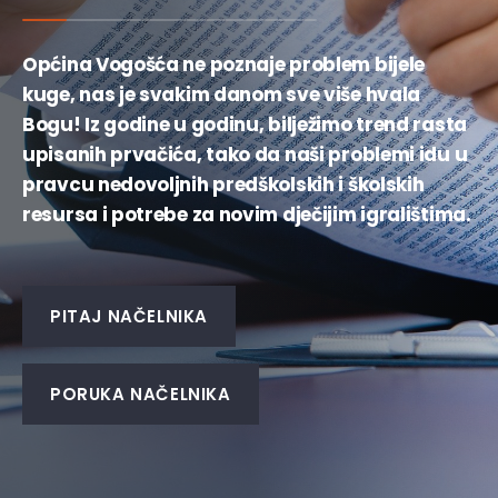
Općina Vogošća ne poznaje problem bijele
kuge, nas je svakim danom sve više hvala
Bogu! Iz godine u godinu, bilježimo trend rasta
upisanih prvačića, tako da naši problemi idu u
pravcu nedovoljnih predškolskih i školskih
resursa i potrebe za novim dječijim igralištima.
PITAJ NAČELNIKA
PORUKA NAČELNIKA