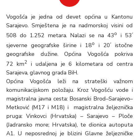
Vogošća je jedna od devet općina u Kantonu
Sarajevo. Smještena je na nadmorskoj visini od
o
׳
508 do 1.252 metara. Nalazi se na 43
i 53
o
׳
sjeverne geografske širine i 18
i 20
istočne
geografske dužine. Općina Vogošća pokriva
2
72 km
i udaljena je 6 kilometara od centra
Sarajeva, glavnog grada BiH.
Općina Vogošća leži na strateški važnom
komunikacijskom položaju. Kroz Vogošću vode i
magistralna javna cesta: Bosanski Brod–Sarajevo–
Metković (M17 i M18) i magistralna željeznička
pruga: Vinkovci (Hrvatska) – Sarajevo – Ploče
(Jadransko more; Hrvatska), te dionica autoputa
A1. U neposrednoj je blizini Glavne željezničke