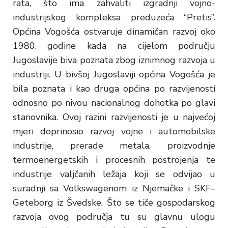
rata, što ima zahvaliti izgradnji vojno-
industrijskog kompleksa preduzeća “Pretis”.
Općina Vogošća ostvaruje dinamičan razvoj oko
1980. godine kada na cijelom području
Jugoslavije biva poznata zbog iznimnog razvoja u
industriji. U bivšoj Jugoslaviji općina Vogošća je
bila poznata i kao druga općina po razvijenosti
odnosno po nivou nacionalnog dohotka po glavi
stanovnika. Ovoj razini razvijenosti je u najvećoj
mjeri doprinosio razvoj vojne i automobilske
industrije, prerade metala, proizvodnje
termoenergetskih i procesnih postrojenja te
industrije valjčanih ležaja koji se odvijao u
suradnji sa Volkswagenom iz Njemačke i SKF–
Geteborg iz Švedske. Što se tiče gospodarskog
razvoja ovog područja tu su glavnu ulogu