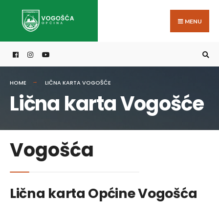
MENU
HOME
LIČNA KARTA VOGOŠĆE
Lična karta Vogošće
Vogošća
Lična karta Općine Vogošća