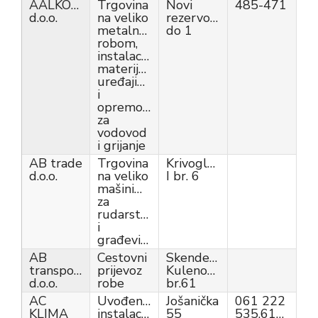
AALKONTI
Trgovina
Novi
485-471
d.o.o.
na veliko
rezervoar
metalnom
do 1
robom,
instalacijskim
materijalom,
uređajima
i
opremom
za
vodovod
i grijanje
AB trade
Trgovina
Krivoglavci
d.o.o.
na veliko
I br. 6
mašinima
za
rudarstvo
i
građevinarstvo
AB
Cestovni
Skendera
transport
prijevoz
Kulenovića
d.o.o.
robe
br.61
AC
Uvođenje
Jošanička
061 222
KLIMA
instalacija
55
535,61222535,