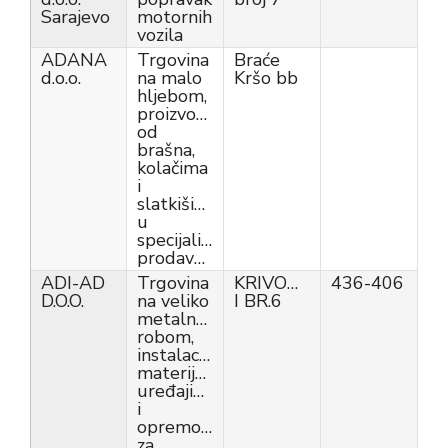
Sarajevo
motornih
vozila
ADANA
Trgovina
Braće
d.o.o.
na malo
Kršo bb
hljebom,
proizvodima
od
brašna,
kolačima
i
slatkišima
u
specijaliziranim
prodavnicama
ADI-AD
Trgovina
KRIVOGLAVCI
436-406
D.O.O.
na veliko
I BR.6
metalnom
robom,
instalacijskim
materijalom,
uređajima
i
opremom
za