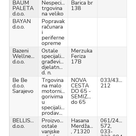
BAUM
Nespecijalizirana
Barica br
PALETA
trgovina
138
d.o.o.
na veliko
BAYAN
Popravak
d.o.o.
računara
i
periferne
opreme
Bazeni
Ostale
Merzuka
Wellness&Spa
specijalizirane
Feriza
d.o.o.
građevinske
17B
djelatnosti,
d. n.
Be Be
Trgovina
NOVA
033/430-
d.o.o.
na malo
CESTA
212
Sarajevo
motornim
DO 65 -
gorivima
SEMIZOVAC
u
do 65
specijaliziranim
prodavnicama
BELLISSIMA
Proizvodnja
Hasana
061/245-
d.o.o.
ostale
Merdžanovića
572,
vanjske
, 71320
033-