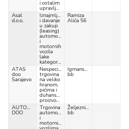
i ostalim
upravljanjem
Asal
Iznajmljivanje
Ramiza
d.o.o.
i davanje
Alića 56
u zakup
(leasing)
automobila
i
motornih
vozila
lake
kategorije
ATAS
Nespecijalizirana
Igmansak
doo
trgovina
bb
Sarajevo
na veliko
hranom,
pićima i
duhanskim
proizvodima
AUTODEAL
Trgovina
Željeznička
DOO
automobilima
bb
i
motornim
vozilima