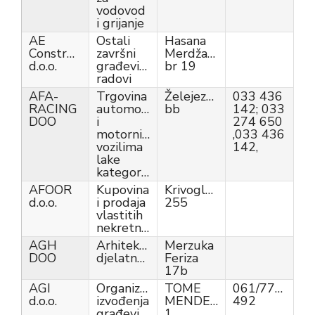
vodovod
i grijanje
AE
Ostali
Hasana
Construction
završni
Merdžanovića
d.o.o.
građevinski
br 19
radovi
AFA-
Trgovina
Želejeznička
033 436
RACING
automobilima
bb
142; 033
DOO
i
274 650
motornim
,033 436
vozilima
142,
lake
kategorije
AFOOR
Kupovina
Krivoglavci
d.o.o.
i prodaja
255
vlastitih
nekretnina
AGH
Arhitektonske
Merzuka
DOO
djelatnosti
Feriza
17b
AGI
Organizacija
TOME
061/775-
d.o.o.
izvođenja
MENDEŠA
492
građevinskih
1