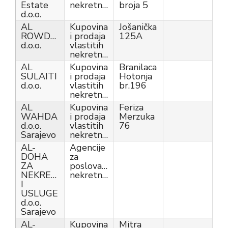
Estate
nekretnina
broja 5
d.o.o.
AL
Kupovina
Jošanička
ROWDHA
i prodaja
125A
d.o.o.
vlastitih
nekretnina
AL
Kupovina
Branilaca
SULAITI
i prodaja
Hotonja
d.o.o.
vlastitih
br.196
nekretnina
AL
Kupovina
Feriza
WAHDA
i prodaja
Merzuka
d.o.o.
vlastitih
76
Sarajevo
nekretnina
AL-
Agencije
DOHA
za
ZA
poslovanje
NEKRETNINE
nekretninama
I
USLUGE
d.o.o.
Sarajevo
AL-
Kupovina
Mitra