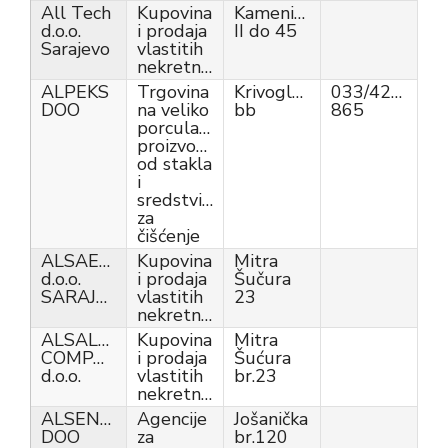
All Tech
Kupovina
Kamenica
d.o.o.
i prodaja
II do 45
Sarajevo
vlastitih
nekretnina
ALPEKS
Trgovina
Krivoglavci
033/424-
DOO
na veliko
bb
865
porculanom,
proizvodima
od stakla
i
sredstvima
za
čišćenje
ALSAEEDI
Kupovina
Mitra
d.o.o.
i prodaja
Šučura
SARAJEVO
vlastitih
23
nekretnina
ALSALAM
Kupovina
Mitra
COMPANY
i prodaja
Šućura
d.o.o.
vlastitih
br.23
nekretnina
ALSENAN
Agencije
Jošanička
DOO
za
br.120