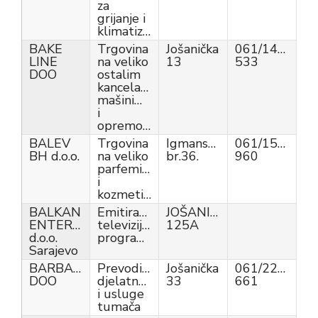
za
grijanje i
klimatizaciju
BAKE
Trgovina
Jošanička
061/147-
LINE
na veliko
13
533
DOO
ostalim
kancelarijskim
mašinima
i
opremom
BALEV
Trgovina
Igmanska
061/153-
BH d.o.o.
na veliko
br.36.
960
parfemima
i
kozmetikom
BALKAN
Emitiranje
JOŠANIČKA
ENTERTAINMENT
televizijskog
125A
d.o.o.
programa
Sarajevo
BARBADOS
Prevodilačke
Jošanička
061/229-
DOO
djelatnosti
33
661
i usluge
tumača