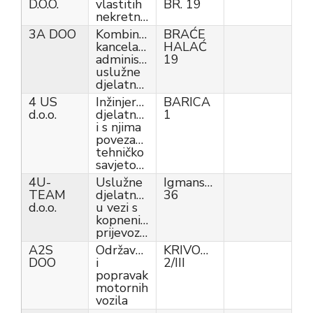
D.O.O.
vlastitih
BR. 19
nekretnina
3A DOO
Kombinirane
BRAĆE
kancelarijske
HALAĆ
administrativne
19
uslužne
djelatnosti
4 US
Inžinjerske
BARICA
d.o.o.
djelatnosti
1
i s njima
povezano
tehničko
savjetovanje
4U-
Uslužne
Igmanska
TEAM
djelatnosti
36
d.o.o.
u vezi s
kopnenim
prijevozom
A2S
Održavanje
KRIVOGLACI
DOO
i
2/III
popravak
motornih
vozila