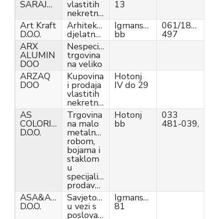
SARAJEVO
vlastitih
13
nekretnina
Art Kraft
Arhitektonske
Igmanska
061/184-
D.O.O.
djelatnosti
bb
497
ARX
Nespecijalizirana
ALUMIN
trgovina
DOO
na veliko
ARZAQ
Kupovina
Hotonj
DOO
i prodaja
IV do 29
vlastitih
nekretnina
AS
Trgovina
Hotonj
033
COLORIT
na malo
bb
481-039,
D.O.O.
metalnom
robom,
bojama i
staklom
u
specijaliziranim
prodavnicama
ASA&AH
Savjetovanje
Igmanska
D.O.O.
u vezi s
81
poslovanjem