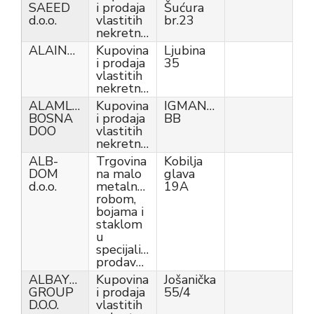
SAEED
i prodaja
Šućura
d.o.o.
vlastitih
br.23
nekretnina
ALAIND.O.O.
Kupovina
Ljubina
i prodaja
35
vlastitih
nekretnina
ALAMLAK
Kupovina
IGMANSKA
BOSNA
i prodaja
BB
DOO
vlastitih
nekretnina
ALB-
Trgovina
Kobilja
DOM
na malo
glava
d.o.o.
metalnom
19A
robom,
bojama i
staklom
u
specijaliziranim
prodavnicama
ALBAYRAQ
Kupovina
Jošanička
GROUP
i prodaja
55/4
D.O.O.
vlastitih