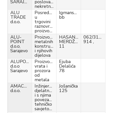
SARAJEVO
poslovanje
nekretninama
ALU
Posredovanje
Igmanska
TRADE
u
bb
d.o.o.
trgovini
raznovrsnim
proizvodima
ALU-
Proizvodnja
HASANA
062/316-
POINT
metalnih
MERDŽANOVIĆA
914 ,
d.o.o.
konstrukcija
11
Sarajevo
i njihovih
dijelova
ALUPORT
Proizvodnja
Ejuba
d.o.o
vrata i
Delalića
Sarajevo
prozora
78
od
metala
AMACOM
Inžinjerske
Jošanička
d.o.o.
djelatnosti
125
i s njima
povezano
tehničko
savjetovanje