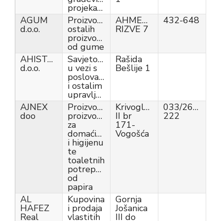
projekata
AGUM
Proizvodnja
AHMEDA
432-648
d.o.o.
ostalih
RIZVE 7
proizvoda
od gume
AHISTAR
Savjetovanje
Rašida
d.o.o.
u vezi s
Bešlije 1
poslovanjem
i ostalim
upravljanjem
AJNEX
Proizvodnja
Krivoglavci
033/260-
doo
proizvoda
II br
222
za
171-
domaćinstvo
Vogošća
i higijenu
te
toaletnih
potrepština
od
papira
AL
Kupovina
Gornja
HAFEZ
i prodaja
Jošanica
Real
vlastitih
III do