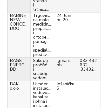
štandovima
i
tržnicama
BABINE
Trgovina
24. Juni
NEW
na malo
br. 20
CONCEPT
medicinskim
DOO
preparatima
i
ortopedskim
pomagalima
u
specijaliziranim
prodavnicama
BAGS
Sakupljanje,
Igmanska
033 432
ENERGOTEHNIKA
pročišćavanje
bb
632
DD
i
,33432632,
snabdijevanje
vodom
BAK
Uvođenje
Jošanička
d.o.o.
instalacija
5
vodovoda,
kanalizacije
i plina i
instalacija