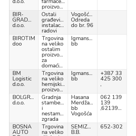
d.o.o.
farmaceutskim
proizvodima
BIR-
Ostali
Vogošćanskih
GRADNJA
građevinski
Odreda
d.o.o.
instalacijski
do br. 96
radovi
BIROTIM
Trgovina
Igmanska
doo
na veliko
bb
ostalim
proizvodima
za
domaćinstvo
BM
Trgovina
Igmanska
+387 33
Logistic
na veliko
bb
425 300
d.o.o.
hemijskim
,
proizvodima
BOLGRANO
Gradnja
Hasana
062 139
d.o.o.
stambenih
Merdžanovića
139
i
bb
,62139139,
nestambenih
Vogošća
zgrada
BOSNA
Trgovina
SEMIZOVAC
652-302
AUTO
na veliko
B.B.