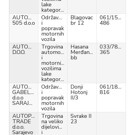
lake
kategorije
AUTOGLAS
Održavanje
Blagovac
061/156-
505 d.o.o
i
br 12
486
popravak
motornih
vozila
AUTOHIT
Trgovina
Hasana
033/789-
D.O.O.
automobilima
Merđanovića
365
i
bb
motornim
vozilima
lake
kategorije
AUTOHLADNJAK
Održavanje
Donji
061/188-
GABELJIĆ
i
Hotonj
816
d.o.o
popravak
II/3
SARAJEVO
motornih
vozila
AUTOPART
Trgovina
Svrake II
TRADE
na veliko
23
d.o.o.
dijelovima
Sarajevo
i