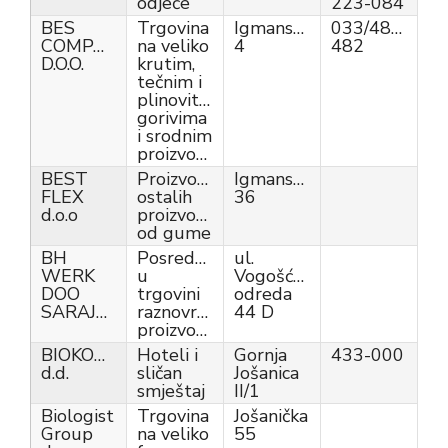
odjeće
223-084
BES
Trgovina
Igmanska
033/481-
COMPANY
na veliko
4
482
D.O.O.
krutim,
tečnim i
plinovitim
gorivima
i srodnim
proizvodima
BEST
Proizvodnja
Igmanska
FLEX
ostalih
36
d.o.o
proizvoda
od gume
BH
Posredovanje
ul.
WERK
u
Vogošćanskih
DOO
trgovini
odreda
SARAJEVO
raznovrsnim
44 D
proizvodima
BIOKOVO
Hoteli i
Gornja
433-000
d.d.
sličan
Jošanica
smještaj
II/1
Biologist
Trgovina
Jošanička
Group
na veliko
55