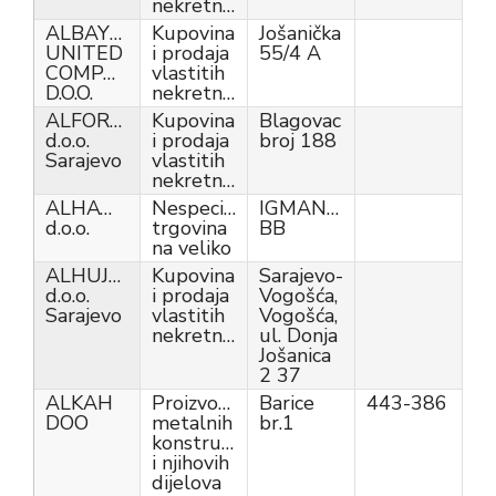
nekretnina
ALBAYRAQ
Kupovina
Jošanička
UNITED
i prodaja
55/4 A
COMPANY
vlastitih
D.O.O.
nekretnina
ALFORDUS
Kupovina
Blagovac
d.o.o.
i prodaja
broj 188
Sarajevo
vlastitih
nekretnina
ALHAWAI
Nespecijalizirana
IGMANSKA
d.o.o.
trgovina
BB
na veliko
ALHUJURAT
Kupovina
Sarajevo-
d.o.o.
i prodaja
Vogošća,
Sarajevo
vlastitih
Vogošća,
nekretnina
ul. Donja
Jošanica
2 37
ALKAH
Proizvodnja
Barice
443-386
DOO
metalnih
br.1
konstrukcija
i njihovih
dijelova