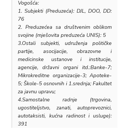
Vogošća:
1. Subjekti (Preduzeća): DJL, DOO, DD:
76
2. Preduzećea sa društvenim oblikom
svojine (mješovita preduzeća UNIS): 5
3.Ostali subjekti, udruženja političke
partije, asocijacije, obrazovne i
medicinske ustanove i institucije,
agencije, državni organi itd.:Banke-7;
Mikrokreditne organizacije-3; Apoteke-
5; Škole-5 osnovnih i 1.srednja; Fakultet
za javnu upravu;
4.Samostalne radnje (trgovina,
ugostiteljstvo, zanati, autoprevoznici,
autotaksisti, kućna radinost i usluge):
391