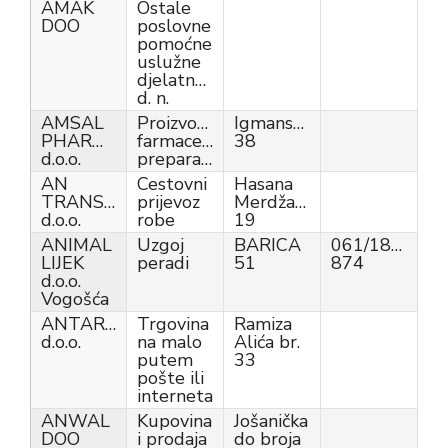
AMAK
Ostale
DOO
poslovne
pomoćne
uslužne
djelatnosti,
d. n.
AMSAL
Proizvodnja
Igmanska
PHARMACEUTICALS
farmaceutskih
38
d.o.o.
preparata
AN
Cestovni
Hasana
TRANSPORT
prijevoz
Merdžanovića
d.o.o.
robe
19
ANIMAL
Uzgoj
BARICA
061/183-
LIJEK
peradi
51
874
d.o.o.
Vogošća
ANTARES
Trgovina
Ramiza
d.o.o.
na malo
Alića br.
putem
33
pošte ili
interneta
ANWAL
Kupovina
Jošanička
DOO
i prodaja
do broja