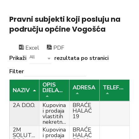
Pravni subjekti koji posluju na
području općine Vogošća
Excel
PDF
Prikaži
rezultata po stranici
All
Filter
OPIS
ADRESA
TELEFON
NAZIV
DJELATNOSTI
2A D.O.O.
Kupovina
BRAĆE
i prodaja
HALAĆ
vlastitih
19
nekretnina
2M
Kupovina
BRAĆE
SOLUTIONS
i prodaja
HALAĆ