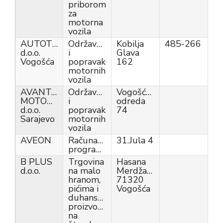
priborom
za
motorna
vozila
AUTOTEHNIK
Održavanje
Kobilja
485-266
d.o.o.
i
Glava
Vogošća
popravak
162
motornih
vozila
AVANTGARDE
Održavanje
Vogošćanskih
MOTORS
i
odreda
d.o.o.
popravak
74
Sarajevo
motornih
vozila
AVEON
Računarsko
31.Jula 4
programiranje
B PLUS
Trgovina
Hasana
d.o.o.
na malo
Merdžanovića,
hranom,
71320
pićima i
Vogošća
duhanskim
proizvodima
na