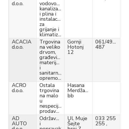
d.o.o.
vodovoda,
kanalizacije
i plina i
instalacija
za
grijanje i
klimatizaciju
ACACIA
Trgovina
Gornji
061/490-
d.o.o.
na veliko
Hotonj
487
drvom,
12
građevinskim
materijalom
i
sanitarnom
opremom
ACRO
Ostala
Hasana
d.o.o.
trgovina
Merdžanovića
na malo
bb
u
nespecijaliziranim
prodavnicama
AD
Održavanje
Ul. Muje
033 255
AUTO
i
Šejte
255 ,
d.o.o.
popravak
broj 7