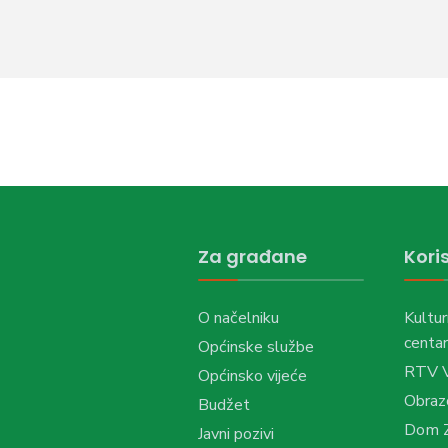
Za građane
Koris
O načelniku
Kultur
centar
Općinske službe
RTV 
Općinsko vijeće
Obraz
Budžet
Dom Z
Javni pozivi