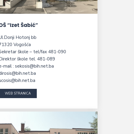
OŠ “Izet Šabić”
Ul.Donji Hotonj bb
71320 Vogošća
Sekretar škole – tel/fax 481-090
Direktor škole tel. 481-089
e-mail : sekosis@bih.net.ba
dirosis@bih.net.ba
ucosis@bih.net.ba
WEB STRANICA