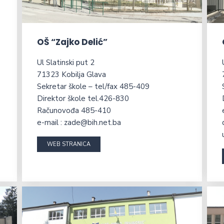
OŠ “Zajko Delić”
Ul Slatinski put 2
71323 Kobilja Glava
Sekretar škole – tel/fax 485-409
Direktor škole tel.426-830
Računovođa 485-410
e-mail : zade@bih.net.ba
WEB STRANICA