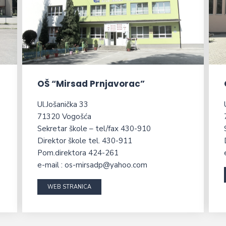
OŠ “Mirsad Prnjavorac”
Ul.Jošanička 33
71320 Vogošća
Sekretar škole – tel/fax 430-910
Direktor škole tel. 430-911
Pom.direktora 424-261
e-mail : os-mirsadp@yahoo.com
WEB STRANICA