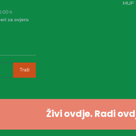
MUP
6:00 h
eri za ovjeru
Traži
Živi ovdje. Radi ov