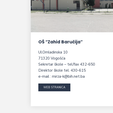
OŠ “Zahid Baručija”
Ul.Omladinska 10
71320 Vogošća
Sekretar škole – tel/fax 432-650
Direktor škole tel. 430-615
e-mail : mirza-k@bih.net.ba
WEB STRANICA