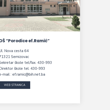
OŠ “Porodice ef.Ramić”
Ul. Nova cesta 64
71321 Semizovac
Sekretar škole tel/fax. 430-993
Direktor škole tel. 430-993
e-mail : ef.ramic@bih.net.ba
WEB STRANICA