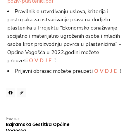
poziv-plastenici.pdf
Pravilnik o utvrđivanju uslova, kriterija i
postupaka za ostvarivanje prava na dodjelu
plastenika u Projektu “Ekonomsko osnaživanje
socijalno i materijalno ugroženih osoba i mladih
osoba kroz proizvodnju povrća u plastenicima” –
Općine Vogošća u 2022.godini možete
preuzeti
O V D J E
!
Prijavni obrazac možete preuzeti
O V D J E
!
Facebook
Copy
Link
Previous:
Bajramska čestitka Općine
Vogošća