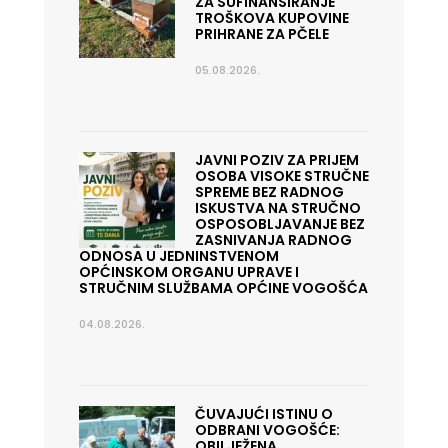
ZA SUFINANSIRANJE
TROŠKOVA KUPOVINE
PRIHRANE ZA PČELE
05.08.2026.
JAVNI POZIV ZA PRIJEM
OSOBA VISOKE STRUČNE
SPREME BEZ RADNOG
ISKUSTVA NA STRUČNO
OSPOSOBLJAVANJE BEZ
ZASNIVANJA RADNOG
ODNOSA U JEDNINSTVENOM
OPĆINSKOM ORGANU UPRAVE I
STRUČNIM SLUŽBAMA OPĆINE VOGOŠĆA
04.08.2026.
ČUVAJUĆI ISTINU O
ODBRANI VOGOŠĆE:
OBILJEŽENA