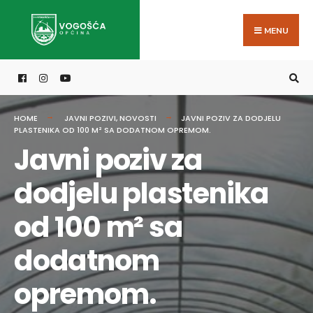
Search
Skip
for:
to
MENU
content
HOME
JAVNI POZIVI
,
NOVOSTI
JAVNI POZIV ZA DODJELU
PLASTENIKA OD 100 M² SA DODATNOM OPREMOM.
Javni poziv za
dodjelu plastenika
od 100 m² sa
dodatnom
opremom.