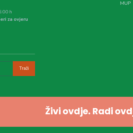
MUP
6:00 h
eri za ovjeru
Traži
Živi ovdje. Radi ov