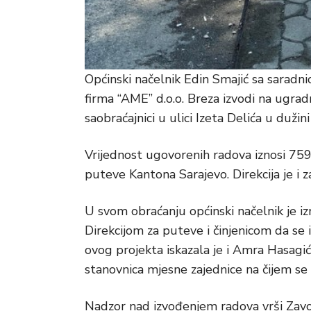
Općinski načelnik Edin Smajić sa saradn
firma “AME” d.o.o. Breza izvodi na ugradn
saobraćajnici u ulici Izeta Delića u duži
Vrijednost ugovorenih radova iznosi 759.
puteve Kantona Sarajevo. Direkcija je i 
U svom obraćanju općinski načelnik je i
Direkcijom za puteve i činjenicom da se i
ovog projekta iskazala je i Amra Hasagić
stanovnica mjesne zajednice na čijem se 
Nadzor nad izvođenjem radova vrši Zavo