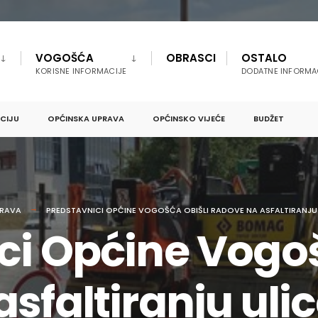
VOGOŠĆA
OBRASCI
OSTALO
KORISNE INFORMACIJE
DODATNE INFORMA
PCIJU
OPĆINSKA UPRAVA
OPĆINSKO VIJEĆE
BUDŽET
RAVA
PREDSTAVNICI OPĆINE VOGOŠĆA OBIŠLI RADOVE NA ASFALTIRANJU U
ci Općine Vogoš
sfaltiranju ulic