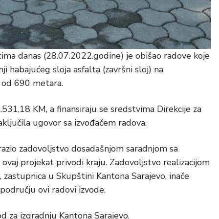
icima danas (28.07.2022.godine) je obišao radove koje
ji habajućeg sloja asfalta (završni sloj) na
ni od 690 metara.
531,18 KM, a finansiraju se sredstvima Direkcije za
zaključila ugovor sa izvođačem radova.
zrazio zadovoljstvo dosadašnjom saradnjom sa
 ovaj projekat privodi kraju. Zadovoljstvo realizacijom
, zastupnica u Skupštini Kantona Sarajevo, inače
području ovi radovi izvode.
d za izgradnju Kantona Sarajevo.