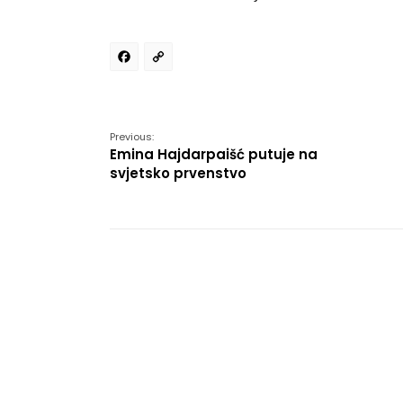
Facebook
Copy
Link
Previous:
Emina Hajdarpaišć putuje na
svjetsko prvenstvo