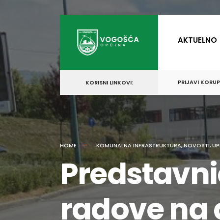
for:
Skip
to
AKTUELNO
content
PRIJAVI KORU
KORISNI LINKOVI:
HOME
KOMUNALNA INFRASTRUKTURA
,
NOVOSTI
,
UP
Predstavni
radove na a