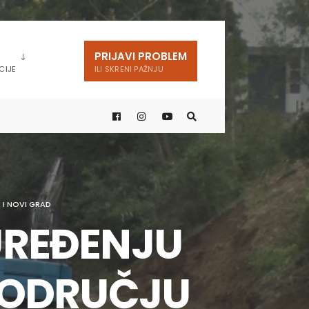
PRIJAVI PROBLEM
CIJE
ILI SKRENI PAŽNJU
 I NOVI GRAD
UREĐENJU
 PODRUČJU