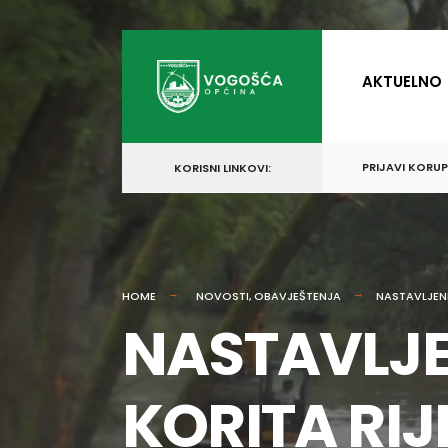
for:
Skip
to
AKTUELNO
content
PRIJAVI KORU
KORISNI LINKOVI:
HOME
NOVOSTI
,
OBAVJEŠTENJA
NASTAVLJEN
NASTAVLJE
KORITA RI