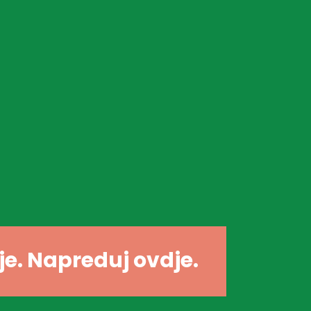
dje. Napreduj ovdje.