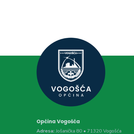
Općina Vogošća
Adresa:
Jošanička 80 • 71320 Vogošća