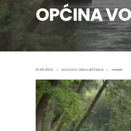
OPĆINA VO
01.09.2022.
|
NOVOSTI
,
OBAVJEŠTENJA
|
ADMIN