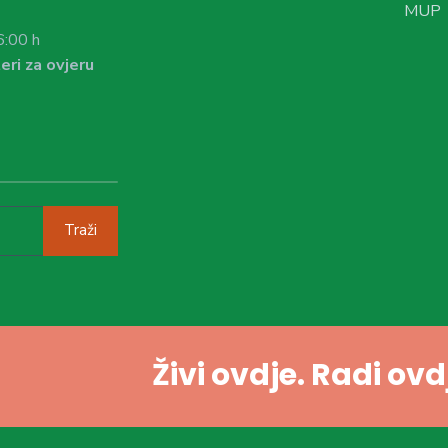
MUP
6:00 h
eri za ovjeru
Traži
Živi ovdje. Radi ov