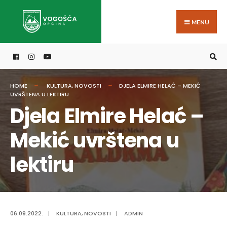
Search
Skip
for:
to
MENU
content
HOME
KULTURA
,
NOVOSTI
DJELA ELMIRE HELAĆ – MEKIĆ
UVRŠTENA U LEKTIRU
Djela Elmire Helać –
Mekić uvrštena u
lektiru
06.09.2022.
|
KULTURA
,
NOVOSTI
|
ADMIN