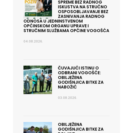
SPREME BEZ RADNOG
ISKUSTVA NA STRUČNO
OSPOSOBLJAVANJE BEZ
ZASNIVANJA RADNOG
ODNOSA U JEDNINSTVENOM
OPĆINSKOM ORGANU UPRAVE I
STRUČNIM SLUŽBAMA OPĆINE VOGOŠĆA
04.08.2026.
ČUVAJUĆI ISTINU O
ODBRANI VOGOŠĆE:
OBILJEŽENA
GODIŠNJICA BITKE ZA
NABOŽIĆ
03.08.2026.
OBILJEŽENA
GODIŠNJICA BITKE ZA