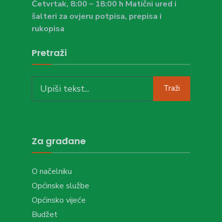
Četvrtak, 8:00 – 18:00 h Matični ured i
šalteri za ovjeru potpisa, prepisa i
rukopisa
Pretraži
Search
Traži
for:
Za građane
O načelniku
Općinske službe
Općinsko vijeće
Budžet