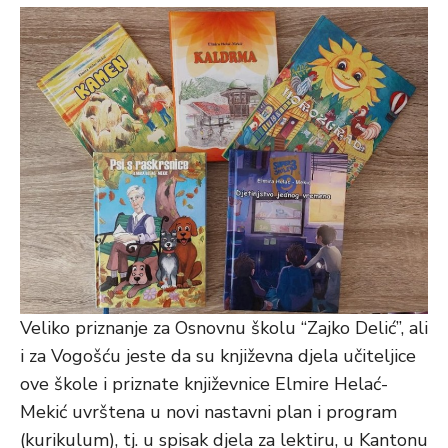
Veliko priznanje za Osnovnu školu “Zajko Delić”, ali
i za Vogošću jeste da su književna djela učiteljice
ove škole i priznate književnice Elmire Helać-
Mekić uvrštena u novi nastavni plan i program
(kurikulum), tj. u spisak djela za lektiru, u Kantonu