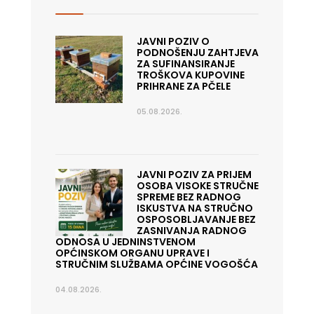
JAVNI POZIV O
PODNOŠENJU ZAHTJEVA
ZA SUFINANSIRANJE
TROŠKOVA KUPOVINE
PRIHRANE ZA PČELE
05.08.2026.
JAVNI POZIV ZA PRIJEM
OSOBA VISOKE STRUČNE
SPREME BEZ RADNOG
ISKUSTVA NA STRUČNO
OSPOSOBLJAVANJE BEZ
ZASNIVANJA RADNOG
ODNOSA U JEDNINSTVENOM
OPĆINSKOM ORGANU UPRAVE I
STRUČNIM SLUŽBAMA OPĆINE VOGOŠĆA
04.08.2026.