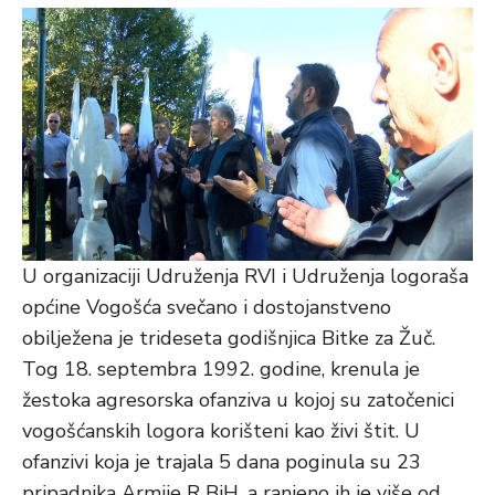
U organizaciji Udruženja RVI i Udruženja logoraša
općine Vogošća svečano i dostojanstveno
obilježena je trideseta godišnjica Bitke za Žuč.
Tog 18. septembra 1992. godine, krenula je
žestoka agresorska ofanziva u kojoj su zatočenici
vogošćanskih logora korišteni kao živi štit. U
ofanzivi koja je trajala 5 dana poginula su 23
pripadnika Armije R BiH, a ranjeno ih je više od