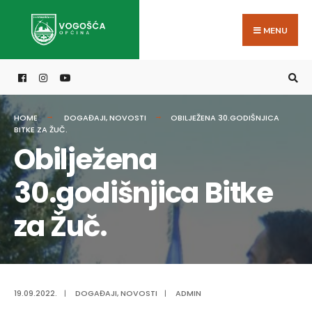
Search
Skip
for:
to
MENU
content
HOME
DOGAĐAJI
,
NOVOSTI
OBILJEŽENA 30.GODIŠNJICA
BITKE ZA ŽUČ.
Obilježena
30.godišnjica Bitke
za Žuč.
19.09.2022.
|
DOGAĐAJI
,
NOVOSTI
|
ADMIN