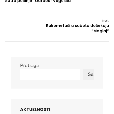
Sutra počinje “Outdoor Vogošća”
Next:
Rukometaši u subotu dočekuju
“Maglaj”
Pretraga
Search
AKTUELNOSTI