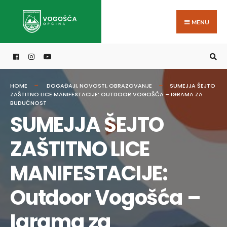
Search
Skip
for:
to
MENU
content
HOME
DOGAĐAJI
,
NOVOSTI
,
OBRAZOVANJE
SUMEJJA ŠEJTO
ZAŠTITNO LICE MANIFESTACIJE: OUTDOOR VOGOŠĆA – IGRAMA ZA
BUDUĆNOST
SUMEJJA ŠEJTO
ZAŠTITNO LICE
MANIFESTACIJE:
Outdoor Vogošća –
Igrama za