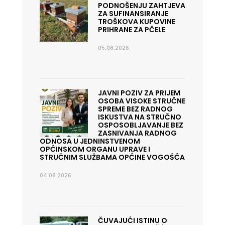
PODNOŠENJU ZAHTJEVA
ZA SUFINANSIRANJE
TROŠKOVA KUPOVINE
PRIHRANE ZA PČELE
05.08.2026.
JAVNI POZIV ZA PRIJEM
OSOBA VISOKE STRUČNE
SPREME BEZ RADNOG
ISKUSTVA NA STRUČNO
OSPOSOBLJAVANJE BEZ
ZASNIVANJA RADNOG
ODNOSA U JEDNINSTVENOM
OPĆINSKOM ORGANU UPRAVE I
STRUČNIM SLUŽBAMA OPĆINE VOGOŠĆA
04.08.2026.
ČUVAJUĆI ISTINU O