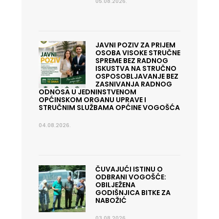
05.08.2026.
JAVNI POZIV ZA PRIJEM
OSOBA VISOKE STRUČNE
SPREME BEZ RADNOG
ISKUSTVA NA STRUČNO
OSPOSOBLJAVANJE BEZ
ZASNIVANJA RADNOG
ODNOSA U JEDNINSTVENOM
OPĆINSKOM ORGANU UPRAVE I
STRUČNIM SLUŽBAMA OPĆINE VOGOŠĆA
04.08.2026.
ČUVAJUĆI ISTINU O
ODBRANI VOGOŠĆE:
OBILJEŽENA
GODIŠNJICA BITKE ZA
NABOŽIĆ
03.08.2026.