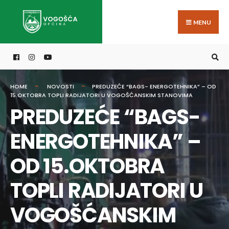
Search
Skip
for:
to
MENU
content
HOME
NOVOSTI
PREDUZEĆE “BAGS- ENERGOTEHNIKA” – OD
15.OKTOBRA TOPLI RADIJATORI U VOGOŠĆANSKIM STANOVIMA
PREDUZEĆE “BAGS-
ENERGOTEHNIKA” –
OD 15.OKTOBRA
TOPLI RADIJATORI U
VOGOŠĆANSKIM