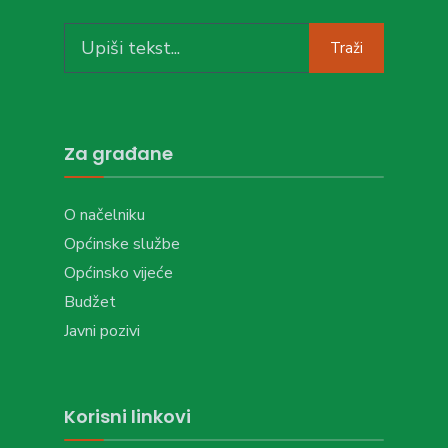
Search
Traži
for:
Za građane
O načelniku
Općinske službe
Općinsko vijeće
Budžet
Javni pozivi
Korisni linkovi