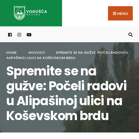
Search
Skip
for:
to
MENU
content
HOME
NOVOSTI
SPREMITE SE NA GUŽVE: POČELI RADOVI U
ALIPAŠINOJ ULICI NA KOŠEVSKOM BRDU
Spremite se na
gužve: Počeli radovi
u Alipašinoj ulici na
Koševskom brdu