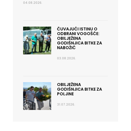
04.08.2026.
ČUVAJUĆI ISTINU O
ODBRANI VOGOŠĆE:
OBILJEŽENA
GODIŠNJICA BITKE ZA
NABOŽIĆ
03.08.2026.
OBILJEŽENA
GODIŠNJICA BITKE ZA
POLJINE
31.07.2026.