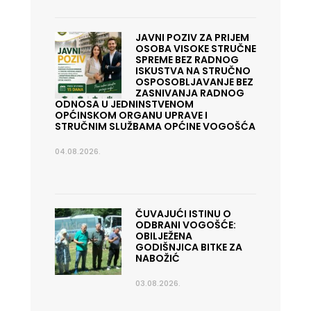
JAVNI POZIV ZA PRIJEM
OSOBA VISOKE STRUČNE
SPREME BEZ RADNOG
ISKUSTVA NA STRUČNO
OSPOSOBLJAVANJE BEZ
ZASNIVANJA RADNOG
ODNOSA U JEDNINSTVENOM
OPĆINSKOM ORGANU UPRAVE I
STRUČNIM SLUŽBAMA OPĆINE VOGOŠĆA
04.08.2026.
ČUVAJUĆI ISTINU O
ODBRANI VOGOŠĆE:
OBILJEŽENA
GODIŠNJICA BITKE ZA
NABOŽIĆ
03.08.2026.