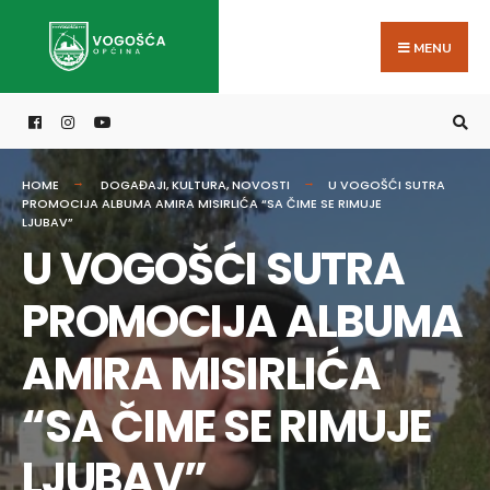
Search
Skip
for:
to
MENU
content
HOME
DOGAĐAJI
,
KULTURA
,
NOVOSTI
U VOGOŠĆI SUTRA
PROMOCIJA ALBUMA AMIRA MISIRLIĆA “SA ČIME SE RIMUJE
LJUBAV”
U VOGOŠĆI SUTRA
PROMOCIJA ALBUMA
AMIRA MISIRLIĆA
“SA ČIME SE RIMUJE
LJUBAV”