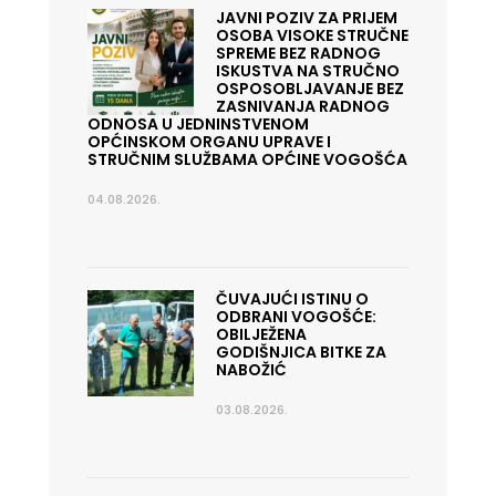
JAVNI POZIV ZA PRIJEM
OSOBA VISOKE STRUČNE
SPREME BEZ RADNOG
ISKUSTVA NA STRUČNO
OSPOSOBLJAVANJE BEZ
ZASNIVANJA RADNOG
ODNOSA U JEDNINSTVENOM
OPĆINSKOM ORGANU UPRAVE I
STRUČNIM SLUŽBAMA OPĆINE VOGOŠĆA
04.08.2026.
ČUVAJUĆI ISTINU O
ODBRANI VOGOŠĆE:
OBILJEŽENA
GODIŠNJICA BITKE ZA
NABOŽIĆ
03.08.2026.