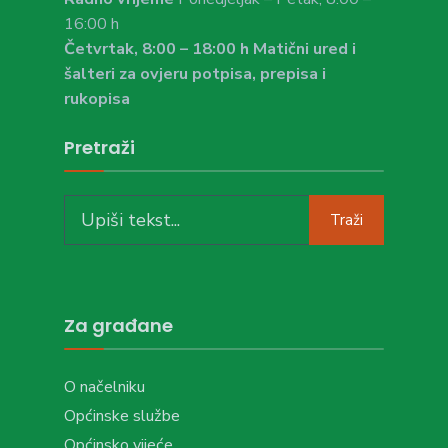
16:00 h
Četvrtak, 8:00 – 18:00 h Matični ured i
šalteri za ovjeru potpisa, prepisa i
rukopisa
Pretraži
Search
Traži
for:
Za građane
O načelniku
Općinske službe
Općinsko vijeće