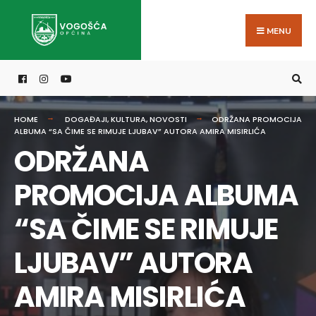
Search
Skip
for:
to
MENU
content
HOME
DOGAĐAJI
,
KULTURA
,
NOVOSTI
ODRŽANA PROMOCIJA
ALBUMA “SA ČIME SE RIMUJE LJUBAV” AUTORA AMIRA MISIRLIĆA
ODRŽANA
PROMOCIJA ALBUMA
“SA ČIME SE RIMUJE
LJUBAV” AUTORA
AMIRA MISIRLIĆA