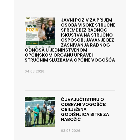
JAVNI POZIV ZA PRIJEM
OSOBA VISOKE STRUČNE
SPREME BEZ RADNOG
ISKUSTVA NA STRUČNO
OSPOSOBLJAVANJE BEZ
ZASNIVANJA RADNOG
ODNOSA U JEDNINSTVENOM
OPĆINSKOM ORGANU UPRAVE I
STRUČNIM SLUŽBAMA OPĆINE VOGOŠĆA
04.08.2026.
ČUVAJUĆI ISTINU O
ODBRANI VOGOŠĆE:
OBILJEŽENA
GODIŠNJICA BITKE ZA
NABOŽIĆ
03.08.2026.