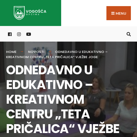
Search
Skip
for:
to
MENU
content
HOME
NOVOSTI
ODNEDAVNO U EDUKATIVNO –
KREATIVNOM CENTRU „TETA PRIČALICA“ VJEŽBE JOGE
ODNEDAVNO U
EDUKATIVNO –
KREATIVNOM
CENTRU „TETA
PRIČALICA“ VJEŽBE