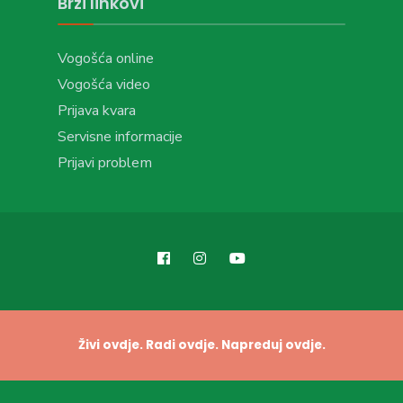
Brzi linkovi
Vogošća online
Vogošća video
Prijava kvara
Servisne informacije
Prijavi problem
Živi ovdje. Radi ovdje. Napreduj ovdje.