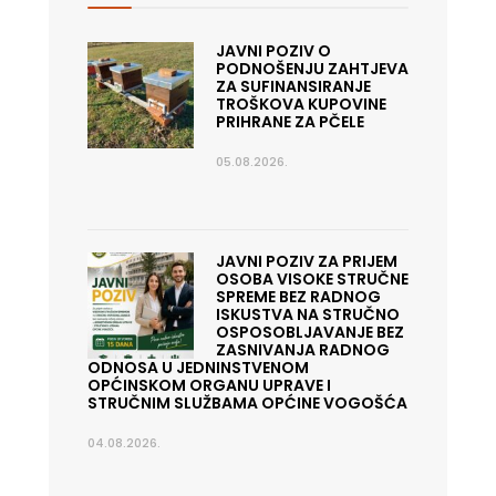
JAVNI POZIV O
PODNOŠENJU ZAHTJEVA
ZA SUFINANSIRANJE
TROŠKOVA KUPOVINE
PRIHRANE ZA PČELE
05.08.2026.
JAVNI POZIV ZA PRIJEM
OSOBA VISOKE STRUČNE
SPREME BEZ RADNOG
ISKUSTVA NA STRUČNO
OSPOSOBLJAVANJE BEZ
ZASNIVANJA RADNOG
ODNOSA U JEDNINSTVENOM
OPĆINSKOM ORGANU UPRAVE I
STRUČNIM SLUŽBAMA OPĆINE VOGOŠĆA
04.08.2026.