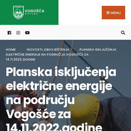
Search
Skip
for:
to
MENU
content
HOME
NOVOSTI
,
OBAVJEŠTENJA
PLANSKA ISKLJUČENJA
ELEKTRIČNE ENERGIJE NA PODRUČJU VOGOŠĆE ZA
14.11.2022.GODINE
Planska isključenja
električne energije
na području
Vogošće za
14.11.2022.godine