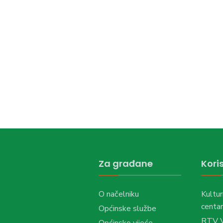
Za građane
Koris
O načelniku
Kultur
centar
Općinske službe
RTV 
Općinsko vijeće