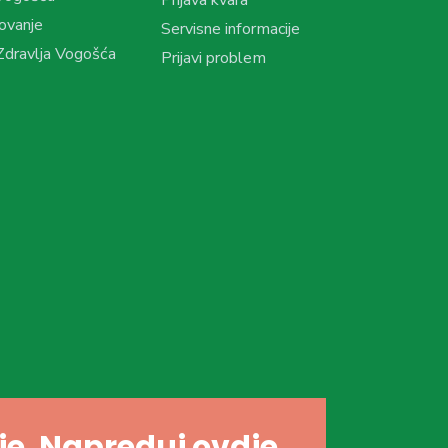
ovanje
Servisne informacije
dravlja Vogošća
Prijavi problem
dje. Napreduj ovdje.