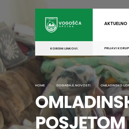
for:
Skip
to
AKTUELNO
content
PRIJAVI KORU
KORISNI LINKOVI:
HOME
DOGAĐAJI
,
NOVOSTI
OMLADINSKO UDR
OMLADINSK
POSJETOM 