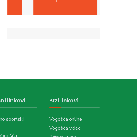
ni linkovi
Brzi linkovi
no sportski
Vogošća online
Vogošća video
Vogošća
Prijava kvara