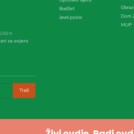
Obraz
Budžet
Dom Z
Javni pozivi
MUP
6:00 h
eri za ovjeru
Traži
Živi ovdje. Radi ov