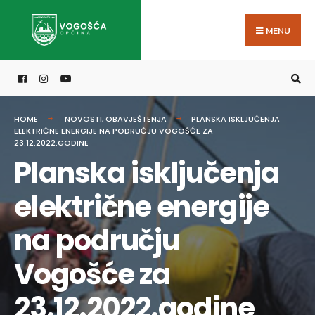
Search
Skip
for:
to
MENU
content
HOME
NOVOSTI
,
OBAVJEŠTENJA
PLANSKA ISKLJUČENJA
ELEKTRIČNE ENERGIJE NA PODRUČJU VOGOŠĆE ZA
23.12.2022.GODINE
Planska isključenja
električne energije
na području
Vogošće za
23.12.2022.godine