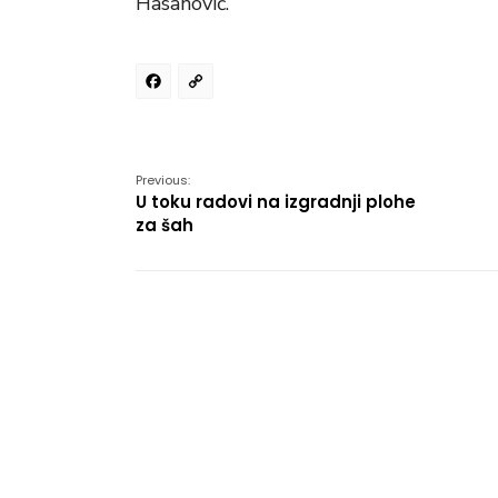
Hasanović.
Facebook
Copy
Link
Previous:
U toku radovi na izgradnji plohe
za šah