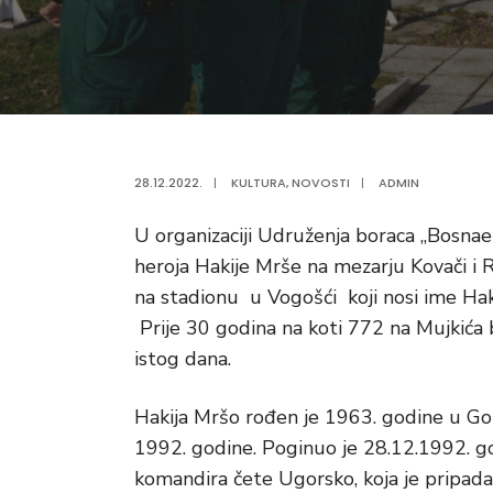
28.12.2022.
|
KULTURA
,
NOVOSTI
|
ADMIN
U organizaciji Udruženja boraca „Bosna
heroja Hakije Mrše na mezarju Kovači i 
na stadionu u Vogošći koji nosi ime Haki
Prije 30 godina na koti 772 na Mujkića
istog dana.
Hakija Mršo rođen je 1963. godine u Gora
1992. godine. Poginuo je 28.12.1992. go
komandira čete Ugorsko, koja je pripa