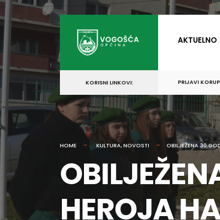
for:
Skip
to
AKTUELNO
content
PRIJAVI KORU
KORISNI LINKOVI:
HOME
KULTURA
,
NOVOSTI
OBILJEŽENA 30.GOD
OBILJEŽEN
HEROJA HAK