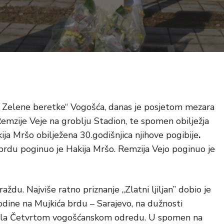
e Zelene beretke“ Vogošća, danas je posjetom mezara
Remzije Veje na groblju Stadion, te spomen obilježja
ja Mršo obilježena 30.godišnjica njihove pogibije
.
 brdu poginuo je Hakija Mršo. Remzija Vejo poginuo je
ždu. Najviše ratno priznanje „Zlatni ljiljan” dobio je
dine na Mujkića brdu – Sarajevo, na dužnosti
dala Četvrtom vogošćanskom odredu. U spomen na