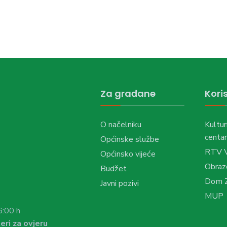
Za građane
Koris
O načelniku
Kultur
centar
Općinske službe
RTV 
Općinsko vijeće
Obraz
Budžet
Dom Z
Javni pozivi
MUP
6:00 h
eri za ovjeru