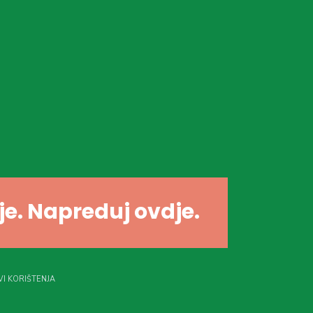
dje. Napreduj ovdje.
I KORIŠTENJA