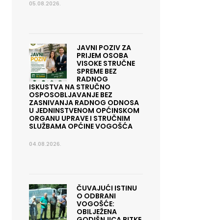
05.08.2026.
JAVNI POZIV ZA
PRIJEM OSOBA
VISOKE STRUČNE
SPREME BEZ
RADNOG
ISKUSTVA NA STRUČNO
OSPOSOBLJAVANJE BEZ
ZASNIVANJA RADNOG ODNOSA
U JEDNINSTVENOM OPĆINSKOM
ORGANU UPRAVE I STRUČNIM
SLUŽBAMA OPĆINE VOGOŠĆA
04.08.2026.
ČUVAJUĆI ISTINU
O ODBRANI
VOGOŠĆE:
OBILJEŽENA
GODIŠNJICA BITKE