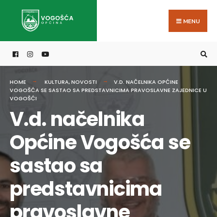
Search
Skip
for:
to
MENU
content
HOME
KULTURA
,
NOVOSTI
V.D. NAČELNIKA OPĆINE
VOGOŠĆA SE SASTAO SA PREDSTAVNICIMA PRAVOSLAVNE ZAJEDNICE U
VOGOŠĆI
V.d. načelnika
Općine Vogošća se
sastao sa
predstavnicima
pravoslavne