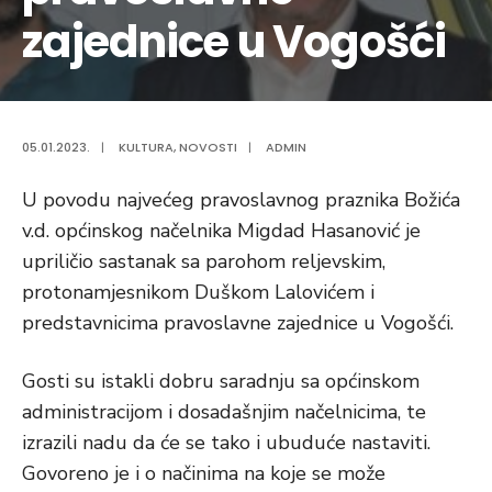
zajednice u Vogošći
05.01.2023.
|
KULTURA
,
NOVOSTI
|
ADMIN
U povodu najvećeg pravoslavnog praznika Božića
v.d. općinskog načelnika Migdad Hasanović je
upriličio sastanak sa parohom reljevskim,
protonamjesnikom Duškom Lalovićem i
predstavnicima pravoslavne zajednice u Vogošći.
Gosti su istakli dobru saradnju sa općinskom
administracijom i dosadašnjim načelnicima, te
izrazili nadu da će se tako i ubuduće nastaviti.
Govoreno je i o načinima na koje se može