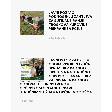
JAVNI POZIV O
PODNOŠENJU ZAHTJEVA
ZA SUFINANSIRANJE
TROŠKOVA KUPOVINE
PRIHRANE ZA PČELE
05.08.2026.
JAVNI POZIV ZA PRIJEM
OSOBA VISOKE STRUČNE
SPREME BEZ RADNOG
ISKUSTVA NA STRUČNO
OSPOSOBLJAVANJE BEZ
ZASNIVANJA RADNOG
ODNOSA U JEDNINSTVENOM
OPĆINSKOM ORGANU UPRAVE I
STRUČNIM SLUŽBAMA OPĆINE VOGOŠĆA
04.08.2026.