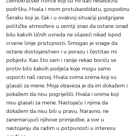
Demokratske fronte koji su mi dali nesebičnu
podršku. Hvala i mom protukandidatu, gospodinu
Šeraku koji je, čak i u ovakvoj situaciji podgrijane
političke atmosfere u zemlji znao da ostane iznad
bilo kakvih ličnih uvreda ne silazeći nikad ispod
crvene linije pristojnosti. Smogao je snage da
ostane dostojanstven i u porazu i čestitao mi
pobjedu. Kao što sam i ranije rekao boriću se
protiv bilo kakvih podjela koje mogu samo
usporiti naš razvoj. Hvala svima onima koji su
glasali za mene. Moja obaveza je da im dokažem i
pokažem da nisu pogriješili. Hvala i onima koji
nisu glasali za mene. Nastojaću i njima da
dokažem da nisu bili u pravu. Naravno, ne
zanemarujući njihove primjedbe, a sve u
nastojanju da radim u potpunosti u interesu