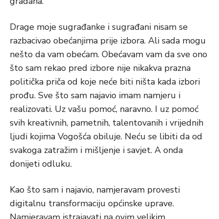
građana.
Drage moje sugrađanke i sugrađani nisam se
razbacivao obećanjima prije izbora. Ali sada mogu
nešto da vam obećam. Obećavam vam da sve ono
što sam rekao pred izbore nije nikakva prazna
politička priča od koje neće biti ništa kada izbori
prođu. Sve što sam najavio imam namjeru i
realizovati. Uz vašu pomoć, naravno. I uz pomoć
svih kreativnih, pametnih, talentovanih i vrijednih
ljudi kojima Vogošća obiluje. Neću se libiti da od
svakoga zatražim i mišljenje i savjet. A onda
donijeti odluku.
Kao što sam i najavio, namjeravam provesti
digitalnu transformaciju općinske uprave.
Namjeravam istrajavati na ovim velikim