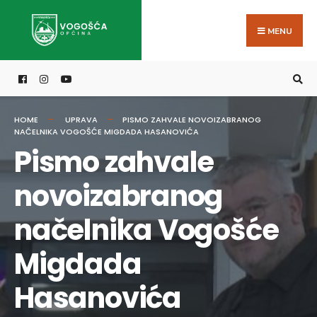
Search
Skip
for:
to
MENU
content
HOME
UPRAVA
PISMO ZAHVALE NOVOIZABRANOG
NAČELNIKA VOGOŠĆE MIGDADA HASANOVIĆA
Pismo zahvale
novoizabranog
načelnika Vogošće
Migdada
Hasanovića