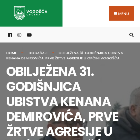
Search
Skip
for:
to
MENU
content
HOME
DOGAĐAJI
OBILJEŽENA 31. GODIŠNJICA UBISTVA
KENANA DEMIROVIĆA, PRVE ŽRTVE AGRESIJE U OPĆINI VOGOŠĆA
OBILJEŽENA 31.
GODIŠNJICA
UBISTVA KENANA
DEMIROVIĆA, PRVE
ŽRTVE AGRESIJE U