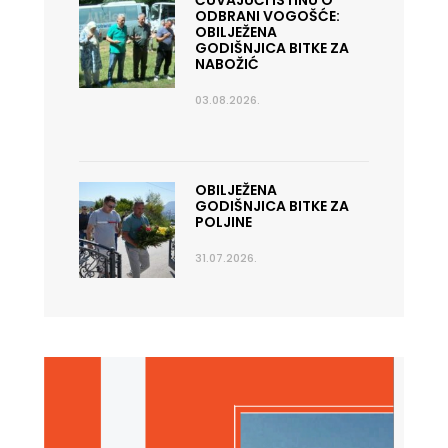
ČUVAJUĆI ISTINU O
ODBRANI VOGOŠĆE:
OBILJEŽENA
GODIŠNJICA BITKE ZA
NABOŽIĆ
03.08.2026.
OBILJEŽENA
GODIŠNJICA BITKE ZA
POLJINE
31.07.2026.