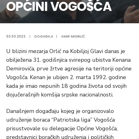
OPĆINI VOGOŠĆA
03.03.2023.
|
DOGAĐAJI
|
AMIR MISIRLIĆ
U blizini mezarja Orlić na Kobiljoj Glavi danas je
obilježena 31. godišnjica svirepog ubistva Kenana
Demirovića, prve žrtve agresije na teritoriji općine
Vogošća. Kenan je ubijen 2. marta 1992. godine
kada je imao nepunih 18 godina života od svojih
dojučerašnjih komšija srpske nacionalnosti.
Današnjem događaju kojeg je organizovalo
udruženje boraca “Patriotska liga” Vogošća
prisustvovale
su delegacije Općine Vogošća,
predstavnici boračkih udruženja i političkih