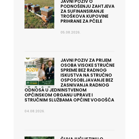
JAVNI POZIV O
PODNOŠENJU ZAHTJEVA
ZA SUFINANSIRANJE
TROŠKOVA KUPOVINE
PRIHRANE ZA PČELE
05.08.2026.
JAVNI POZIV ZA PRIJEM
OSOBA VISOKE STRUČNE
SPREME BEZ RADNOG
ISKUSTVA NA STRUČNO
OSPOSOBLJAVANJE BEZ
ZASNIVANJA RADNOG
ODNOSA U JEDNINSTVENOM
OPĆINSKOM ORGANU UPRAVE I
STRUČNIM SLUŽBAMA OPĆINE VOGOŠĆA
04.08.2026.