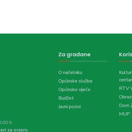
Za građane
Koris
O načelniku
Kultur
centar
Općinske službe
RTV 
Općinsko vijeće
Obraz
Budžet
Dom Z
Javni pozivi
MUP
6:00 h
eri za ovjeru