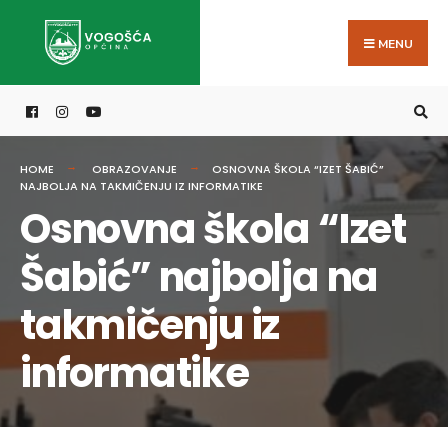
Search
Skip
for:
to
MENU
content
HOME
OBRAZOVANJE
OSNOVNA ŠKOLA “IZET ŠABIĆ”
NAJBOLJA NA TAKMIČENJU IZ INFORMATIKE
Osnovna škola “Izet
Šabić” najbolja na
takmičenju iz
informatike