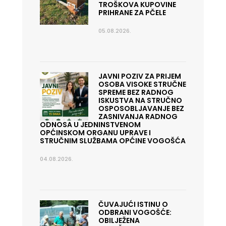
TROŠKOVA KUPOVINE
PRIHRANE ZA PČELE
05.08.2026.
JAVNI POZIV ZA PRIJEM
OSOBA VISOKE STRUČNE
SPREME BEZ RADNOG
ISKUSTVA NA STRUČNO
OSPOSOBLJAVANJE BEZ
ZASNIVANJA RADNOG
ODNOSA U JEDNINSTVENOM
OPĆINSKOM ORGANU UPRAVE I
STRUČNIM SLUŽBAMA OPĆINE VOGOŠĆA
04.08.2026.
ČUVAJUĆI ISTINU O
ODBRANI VOGOŠĆE:
OBILJEŽENA