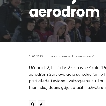
aerodrom
21.03.2023.
|
OBRAZOVANJE
|
AMIR MISIRLIĆ
Učenici I-2, III-2 i IV-2 Osnovne škole 
aerodrom Sarajevo gdje su educirani o fu
pisti gledali avione i vatrogasnu službu
Pionirskoj dolini, gdje su učili i uživali u i
Facebook
Copy