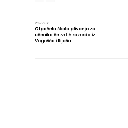
Link
Previous:
Otpočela škola plivanja za
učenike četvrtih razreda iz
Vogošće i Ilijaša