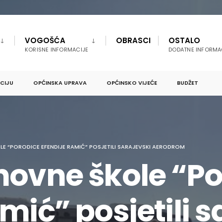
VOGOŠĆA
OBRASCI
OSTALO
KORISNE INFORMACIJE
DODATNE INFORMA
PCIJU
OPĆINSKA UPRAVA
OPĆINSKO VIJEĆE
BUDŽET
E “PORODICE EFENDIJE RAMIĆ” POSJETILI SARAJEVSKI AERODROM
novne škole “P
mić” posjetili s