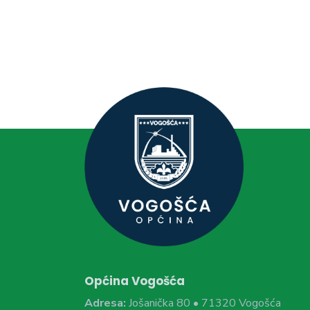
Općina Vogošća
Adresa:
Jošanička 80 • 71320 Vogošća