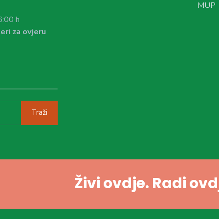
MUP
6:00 h
eri za ovjeru
Traži
Živi ovdje. Radi ov