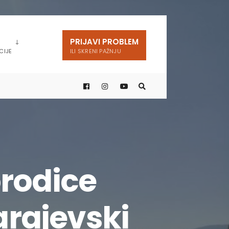
PRIJAVI PROBLEM
CIJE
ILI SKRENI PAŽNJU
orodice
arajevski