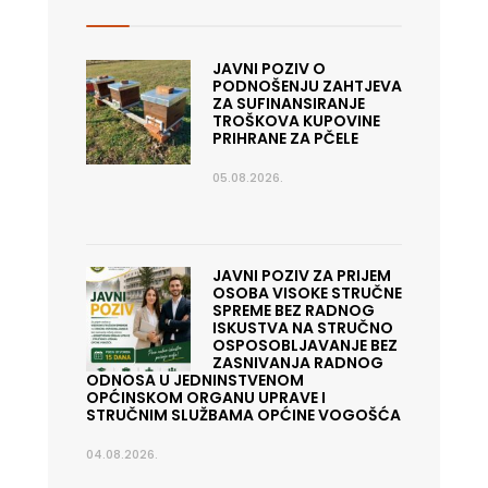
JAVNI POZIV O
PODNOŠENJU ZAHTJEVA
ZA SUFINANSIRANJE
TROŠKOVA KUPOVINE
PRIHRANE ZA PČELE
05.08.2026.
JAVNI POZIV ZA PRIJEM
OSOBA VISOKE STRUČNE
SPREME BEZ RADNOG
ISKUSTVA NA STRUČNO
OSPOSOBLJAVANJE BEZ
ZASNIVANJA RADNOG
ODNOSA U JEDNINSTVENOM
OPĆINSKOM ORGANU UPRAVE I
STRUČNIM SLUŽBAMA OPĆINE VOGOŠĆA
04.08.2026.