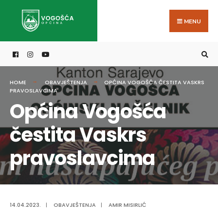
Search
Skip
for:
to
MENU
content
HOME
OBAVJEŠTENJA
OPĆINA VOGOŠĆA ČESTITA VASKRS
PRAVOSLAVCIMA
Općina Vogošća
čestita Vaskrs
pravoslavcima
14.04.2023.
|
OBAVJEŠTENJA
|
AMIR MISIRLIĆ