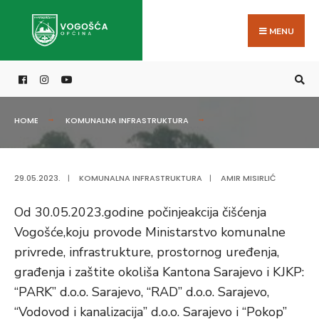
Search
Skip
for:
to
MENU
content
HOME
KOMUNALNA INFRASTRUKTURA
29.05.2023.
|
KOMUNALNA INFRASTRUKTURA
|
AMIR MISIRLIĆ
Od 30.05.2023.godine počinjeakcija čišćenja
Vogošće,koju provode Ministarstvo komunalne
privrede, infrastrukture, prostornog uređenja,
građenja i zaštite okoliša Kantona Sarajevo i KJKP:
“PARK” d.o.o. Sarajevo, “RAD” d.o.o. Sarajevo,
“Vodovod i kanalizacija” d.o.o. Sarajevo i “Pokop”