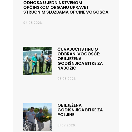
ODNOSA U JEDNINSTVENOM
OPĆINSKOM ORGANU UPRAVE I
STRUČNIM SLUŽBAMA OPĆINE VOGOŠĆA
04.08.2026.
ČUVAJUĆI ISTINU O
ODBRANI VOGOŠĆE:
OBILJEŽENA
GODIŠNJICA BITKE ZA
NABOŽIĆ
03.08.2026.
OBILJEŽENA
GODIŠNJICA BITKE ZA
POLJINE
31.07.2026.