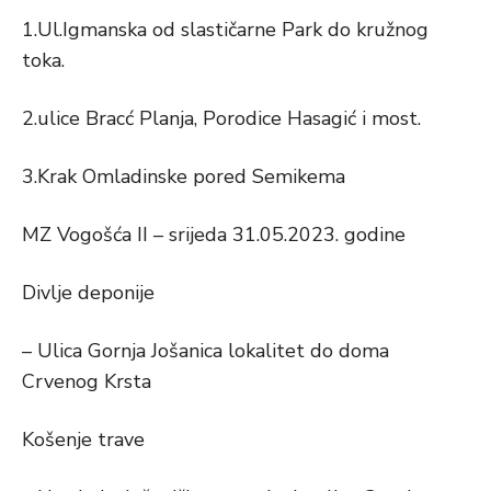
1.Ul.Igmanska od slastičarne Park do kružnog
toka.
2.ulice Bracć Planja, Porodice Hasagić i most.
3.Krak Omladinske pored Semikema
MZ Vogošća II – srijeda 31.05.2023. godine
Divlje deponije
– Ulica Gornja Jošanica lokalitet do doma
Crvenog Krsta
Košenje trave