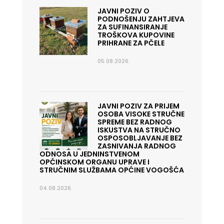
JAVNI POZIV O
PODNOŠENJU ZAHTJEVA
ZA SUFINANSIRANJE
TROŠKOVA KUPOVINE
PRIHRANE ZA PČELE
05.08.2026.
JAVNI POZIV ZA PRIJEM
OSOBA VISOKE STRUČNE
SPREME BEZ RADNOG
ISKUSTVA NA STRUČNO
OSPOSOBLJAVANJE BEZ
ZASNIVANJA RADNOG
ODNOSA U JEDNINSTVENOM
OPĆINSKOM ORGANU UPRAVE I
STRUČNIM SLUŽBAMA OPĆINE VOGOŠĆA
04.08.2026.