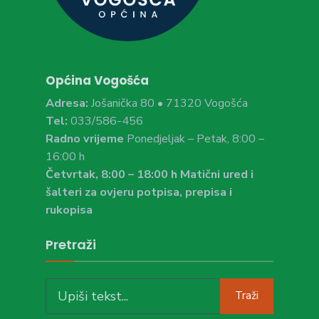
Općina Vogošća
Adresa:
Jošanička 80 • 71320 Vogošća
Tel:
033/586-456
Radno vrijeme
Ponedjeljak – Petak, 8:00 –
16:00 h
Četvrtak, 8:00 – 18:00 h Matični ured i
šalteri za ovjeru potpisa, prepisa i
rukopisa
Pretraži
Search
Traži
for: