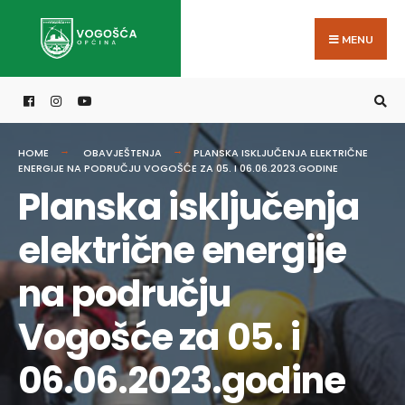
Search
Skip
for:
to
MENU
content
HOME
OBAVJEŠTENJA
PLANSKA ISKLJUČENJA ELEKTRIČNE
ENERGIJE NA PODRUČJU VOGOŠĆE ZA 05. I 06.06.2023.GODINE
Planska isključenja
električne energije
na području
Vogošće za 05. i
06.06.2023.godine