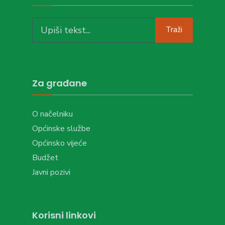
Search
Traži
for:
Za građane
O načelniku
Općinske službe
Općinsko vijeće
Budžet
Javni pozivi
Korisni linkovi