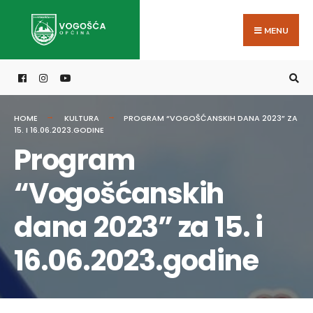
Search
Skip
for:
to
MENU
content
HOME
KULTURA
PROGRAM “VOGOŠĆANSKIH DANA 2023” ZA
15. I 16.06.2023.GODINE
Program
“Vogošćanskih
dana 2023” za 15. i
16.06.2023.godine