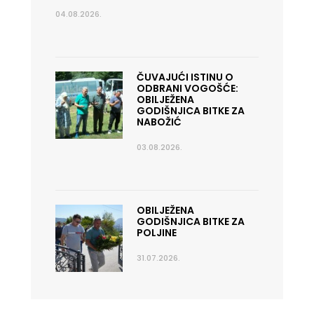
04.08.2026.
ČUVAJUĆI ISTINU O
ODBRANI VOGOŠĆE:
OBILJEŽENA
GODIŠNJICA BITKE ZA
NABOŽIĆ
03.08.2026.
OBILJEŽENA
GODIŠNJICA BITKE ZA
POLJINE
31.07.2026.