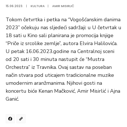
15.06.2023.
|
KULTURA
|
AMIR MISIRLIĆ
Tokom četvrtka i petka na “Vogošćanskim danima
2023” očekuju nas sljedeći sadržaji: u U četvrtak u
18 sati u Kino sali planirana je promocija knjige
“Priče iz srcolike zemlje”, autora Elvira Halilovića.
U petak 16.06.2023.godine na Centralnoj sceni
od 20 sati i 30 minuta nastupit će “Mustra
Orchestra” iz Travnika. Ovaj sastav na poseban
način stvara pod uticajem tradicionalne muzike
umodernim aranžmanima. Njihovi gosti na
koncertu biće Kenan Mačković, Amir Misirlić i Ajna
Ganić.
Facebook
Copy