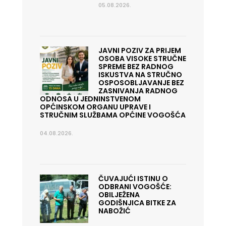
05.08.2026.
JAVNI POZIV ZA PRIJEM
OSOBA VISOKE STRUČNE
SPREME BEZ RADNOG
ISKUSTVA NA STRUČNO
OSPOSOBLJAVANJE BEZ
ZASNIVANJA RADNOG
ODNOSA U JEDNINSTVENOM
OPĆINSKOM ORGANU UPRAVE I
STRUČNIM SLUŽBAMA OPĆINE VOGOŠĆA
04.08.2026.
ČUVAJUĆI ISTINU O
ODBRANI VOGOŠĆE:
OBILJEŽENA
GODIŠNJICA BITKE ZA
NABOŽIĆ