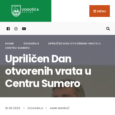
Search
Skip
for:
to
MENU
content
HOME
DOGAĐAJI
UPRILIČEN DAN OTVORENIH VRATA U
CENTRU SUMERO
Upriličen Dan
otvorenih vrata u
Centru Sumero
16.06.2023.
|
DOGAĐAJI
|
AMIR MISIRLIĆ