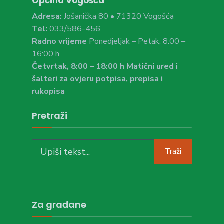
Općina Vogošća
Adresa:
Jošanička 80 • 71320 Vogošća
Tel:
033/586-456
Radno vrijeme
Ponedjeljak – Petak, 8:00 –
16:00 h
Četvrtak, 8:00 – 18:00 h Matični ured i
šalteri za ovjeru potpisa, prepisa i
rukopisa
Pretraži
Search
Traži
for:
Za građane