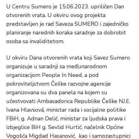
U Centru Sumero je 15.06.2023. upriličen Dan
otvorenih vrata. U okviru ovog projekta
predstavljen je rad Saveza SUMERO i zajedničko
planiranje narednih koraka saradnje za dobrobit
osoba sa invaliditetom.
U okviru Dana otvorenih vrata koji Savez Sumero
organizuje u saradnji sa međunarodnom
organizacijom People In Need, a pod
pokroviteljstvom Češke razvojne agencije
organizovana su dva panela na kojem su
učestvovati Ambasadorica Republike Češke NJ.E.
Ivana Hlavsová, ministar rada i socijalne politike
FBiH, g. Adnan Delić, ministar za ljudska prava i
izbjeglice BiH g. Sevlid Hurtić, načelnik Općine
Vogošća Migdad Hasanović, kao i samozastupnici