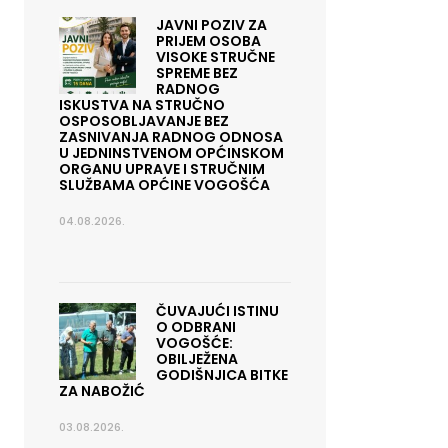
JAVNI POZIV ZA
PRIJEM OSOBA
VISOKE STRUČNE
SPREME BEZ
RADNOG
ISKUSTVA NA STRUČNO
OSPOSOBLJAVANJE BEZ
ZASNIVANJA RADNOG ODNOSA
U JEDNINSTVENOM OPĆINSKOM
ORGANU UPRAVE I STRUČNIM
SLUŽBAMA OPĆINE VOGOŠĆA
04.08.2026.
ČUVAJUĆI ISTINU
O ODBRANI
VOGOŠĆE:
OBILJEŽENA
GODIŠNJICA BITKE
ZA NABOŽIĆ
03.08.2026.