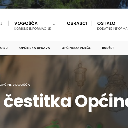
VOGOŠĆA
OBRASCI
OSTALO
KORISNE INFORMACIJE
DODATNE INFORMA
PCIJU
OPĆINSKA UPRAVA
OPĆINSKO VIJEĆE
BUDŽET
 OPĆINE VOGOŠĆA
čestitka Opći