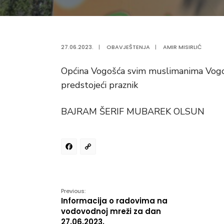
27.06.2023.
|
OBAVJEŠTENJA
|
AMIR MISIRLIĆ
Općina Vogošća svim muslimanima Vogošć
predstojeći praznik
BAJRAM ŠERIF MUBAREK OLSUN
Facebook
Copy
Link
Previous:
Informacija o radovima na
vodovodnoj mreži za dan
27.06.2023.