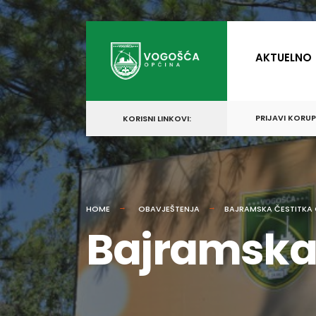
for:
Skip
to
AKTUELNO
content
PRIJAVI KORU
KORISNI LINKOVI:
HOME
OBAVJEŠTENJA
BAJRAMSKA ČESTITKA
Bajramska 