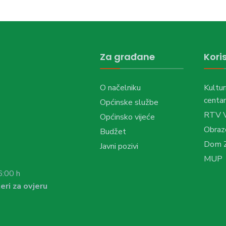
Za građane
Koris
O načelniku
Kultur
centar
Općinske službe
RTV 
Općinsko vijeće
Obraz
Budžet
Dom Z
Javni pozivi
MUP
6:00 h
eri za ovjeru