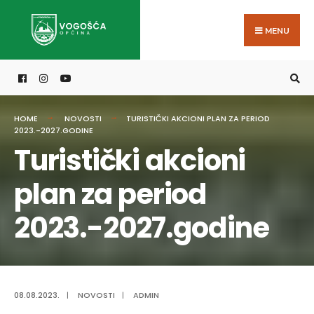
Search
Skip
for:
to
MENU
content
HOME
NOVOSTI
TURISTIČKI AKCIONI PLAN ZA PERIOD
2023.-2027.GODINE
Turistički akcioni
plan za period
2023.-2027.godine
08.08.2023.
|
NOVOSTI
|
ADMIN