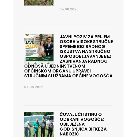
05.08.2026.
JAVNI POZIV ZA PRIJEM
OSOBA VISOKE STRUČNE
SPREME BEZ RADNOG
ISKUSTVA NA STRUČNO
OSPOSOBLJAVANJE BEZ
ZASNIVANJA RADNOG
ODNOSA U JEDNINSTVENOM
OPĆINSKOM ORGANU UPRAVE I
STRUČNIM SLUŽBAMA OPĆINE VOGOŠĆA
04.08.2026.
ČUVAJUĆI ISTINU O
ODBRANI VOGOŠĆE:
OBILJEŽENA
GODIŠNJICA BITKE ZA
NABOŽIĆ