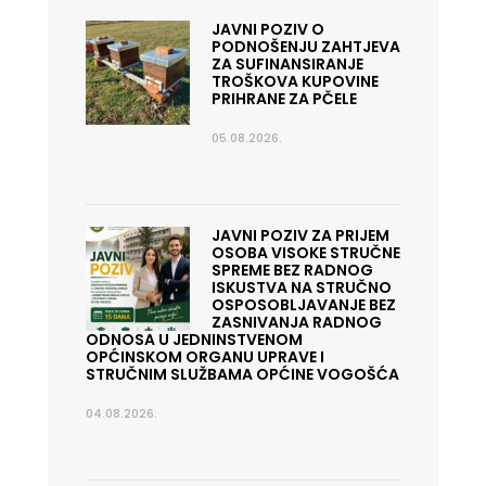
JAVNI POZIV O
PODNOŠENJU ZAHTJEVA
ZA SUFINANSIRANJE
TROŠKOVA KUPOVINE
PRIHRANE ZA PČELE
05.08.2026.
JAVNI POZIV ZA PRIJEM
OSOBA VISOKE STRUČNE
SPREME BEZ RADNOG
ISKUSTVA NA STRUČNO
OSPOSOBLJAVANJE BEZ
ZASNIVANJA RADNOG
ODNOSA U JEDNINSTVENOM
OPĆINSKOM ORGANU UPRAVE I
STRUČNIM SLUŽBAMA OPĆINE VOGOŠĆA
04.08.2026.