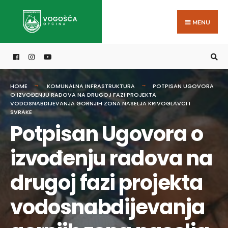
Search
Skip
for:
to
MENU
content
HOME
KOMUNALNA INFRASTRUKTURA
POTPISAN UGOVORA
O IZVOĐENJU RADOVA NA DRUGOJ FAZI PROJEKTA
VODOSNABDIJEVANJA GORNJIH ZONA NASELJA KRIVOGLAVCI I
SVRAKE
Potpisan Ugovora o
izvođenju radova na
drugoj fazi projekta
vodosnabdijevanja