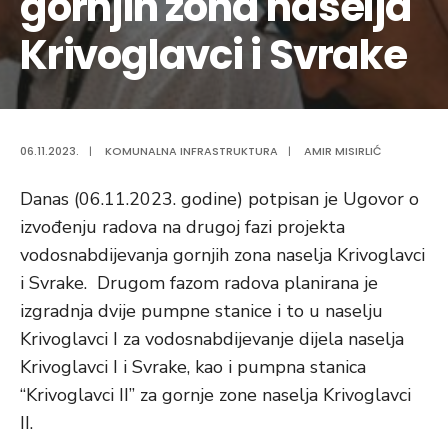
gornjih zona naselja
Krivoglavci i Svrake
06.11.2023.
|
KOMUNALNA INFRASTRUKTURA
|
AMIR MISIRLIĆ
Danas (06.11.2023. godine) potpisan je Ugovor o
izvođenju radova na drugoj fazi projekta
vodosnabdijevanja gornjih zona naselja Krivoglavci
i Svrake. Drugom fazom radova planirana je
izgradnja dvije pumpne stanice i to u naselju
Krivoglavci I za vodosnabdijevanje dijela naselja
Krivoglavci I i Svrake, kao i pumpna stanica
“Krivoglavci II” za gornje zone naselja Krivoglavci
II.