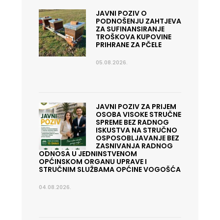
JAVNI POZIV O
PODNOŠENJU ZAHTJEVA
ZA SUFINANSIRANJE
TROŠKOVA KUPOVINE
PRIHRANE ZA PČELE
05.08.2026.
JAVNI POZIV ZA PRIJEM
OSOBA VISOKE STRUČNE
SPREME BEZ RADNOG
ISKUSTVA NA STRUČNO
OSPOSOBLJAVANJE BEZ
ZASNIVANJA RADNOG
ODNOSA U JEDNINSTVENOM
OPĆINSKOM ORGANU UPRAVE I
STRUČNIM SLUŽBAMA OPĆINE VOGOŠĆA
04.08.2026.