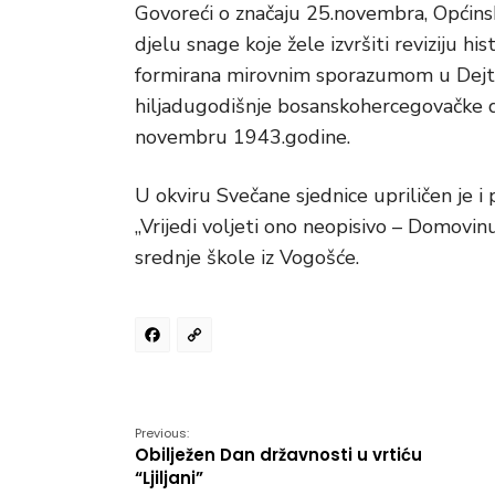
Govoreći o značaju 25.novembra, Općinsk
djelu snage koje žele izvršiti reviziju 
formirana mirovnim sporazumom u Dejton
hiljadugodišnje bosanskohercegovačke d
novembru 1943.godine.
U okviru Svečane sjednice upriličen je
„Vrijedi voljeti ono neopisivo – Domovinu
srednje škole iz Vogošće.
Facebook
Copy
Link
Previous:
Obilježen Dan državnosti u vrtiću
“Ljiljani”