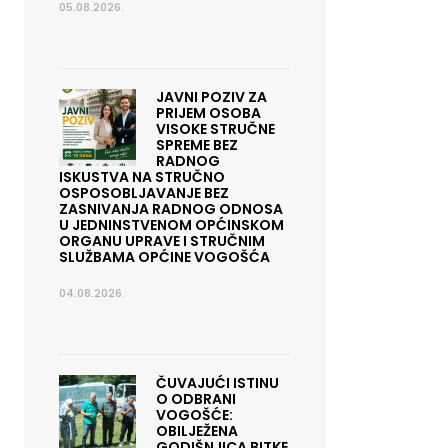
05.08.2026.
JAVNI POZIV ZA
PRIJEM OSOBA
VISOKE STRUČNE
SPREME BEZ
RADNOG
ISKUSTVA NA STRUČNO
OSPOSOBLJAVANJE BEZ
ZASNIVANJA RADNOG ODNOSA
U JEDNINSTVENOM OPĆINSKOM
ORGANU UPRAVE I STRUČNIM
SLUŽBAMA OPĆINE VOGOŠĆA
04.08.2026.
ČUVAJUĆI ISTINU
O ODBRANI
VOGOŠĆE:
OBILJEŽENA
GODIŠNJICA BITKE