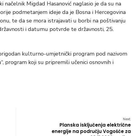
i načelnik Migdad Hasanović naglasio je da su na
historije podmetanjem ideje da je Bosna i Hercegovina
u, te da se mora istrajavati u borbi na poštivanju
ržavnosti i datumu potvrde te državnosti, 25.
 i prigodan kulturno-umjetnički program pod nazivom
“, program koji su pripremili učenici osnovnih i
Next:
Planska isključenja električne
energije na području Vogošće za