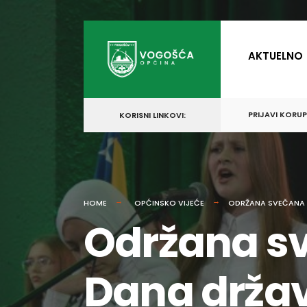
for:
Skip
to
AKTUELNO
content
PRIJAVI KORU
KORISNI LINKOVI:
HOME
OPĆINSKO VIJEĆE
ODRŽANA SVEČANA 
Održana sv
Dana držav