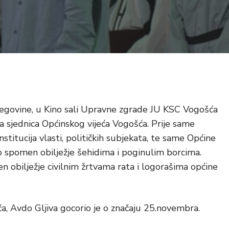
egovine, u Kino sali Upravne zgrade JU KSC Vogošća
na sjednica Općinskog vijeća Vogošća. Prije same
nstitucija vlasti, političkih subjekata, te same Općine
o spomen obilježje šehidima i poginulim borcima.
en obilježje civilnim žrtvama
rata i logorašima općine
a, Avdo Gljiva gocorio je o značaju 25.novembra.