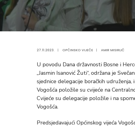
27.11.2023.
|
OPĆINSKO VIJEĆE
|
AMIR MISIRLIĆ
U povodu Dana državnosti Bosne i Herc
„Jasmin Isanović Žuti“, održana je Sveča
sjednice delegacije boračkih udruženja, i
Vogošća položile su cvijeće na Centraln
Cvijeće su delegacije položile i na spom
Vogošća.
Predsjedavajući Općinskog vijeća Vogošć