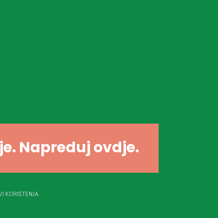
dje. Napreduj ovdje.
I KORIŠTENJA