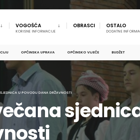
VOGOŠĆA
OBRASCI
OSTALO
KORISNE INFORMACIJE
DODATNE INFORMA
PCIJU
OPĆINSKA UPRAVA
OPĆINSKO VIJEĆE
BUDŽET
SJEDNICA U POVODU DANA DRŽAVNOSTI
ečana sjednic
nosti