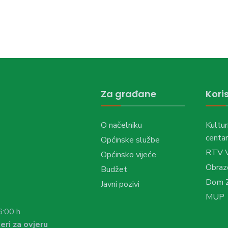
Za građane
Koris
O načelniku
Kultur
centar
Općinske službe
RTV 
Općinsko vijeće
Obraz
Budžet
Dom Z
Javni pozivi
MUP
6:00 h
eri za ovjeru