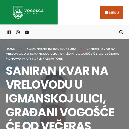
Search
Skip
for:
to
MENU
content
HOME
KOMUNALNA INFRASTRUKTURA
SANIRAN KVAR NA
VRELOVODU U IGMANSKOJ ULICI, GRAĐANI VOGOŠĆE ĆE OD VEČERAS
PONOVO IMATI TOPLE RADIJATORE
SANIRAN KVAR NA
VRELOVODU U
IGMANSKOJ ULICI,
GRAĐANI VOGOŠĆE
ĆE OD VEČERAS