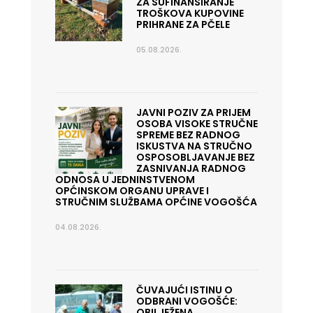
ZA SUFINANSIRANJE
TROŠKOVA KUPOVINE
PRIHRANE ZA PČELE
05.08.2026.
JAVNI POZIV ZA PRIJEM
OSOBA VISOKE STRUČNE
SPREME BEZ RADNOG
ISKUSTVA NA STRUČNO
OSPOSOBLJAVANJE BEZ
ZASNIVANJA RADNOG
ODNOSA U JEDNINSTVENOM
OPĆINSKOM ORGANU UPRAVE I
STRUČNIM SLUŽBAMA OPĆINE VOGOŠĆA
04.08.2026.
ČUVAJUĆI ISTINU O
ODBRANI VOGOŠĆE:
OBILJEŽENA