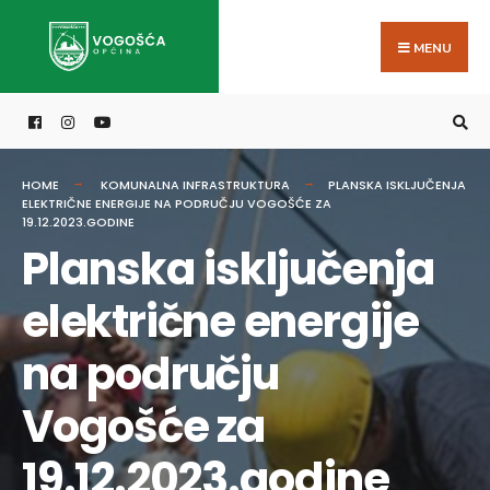
Search
Skip
for:
to
MENU
content
HOME
KOMUNALNA INFRASTRUKTURA
PLANSKA ISKLJUČENJA
ELEKTRIČNE ENERGIJE NA PODRUČJU VOGOŠĆE ZA
19.12.2023.GODINE
Planska isključenja
električne energije
na području
Vogošće za
19.12.2023.godine