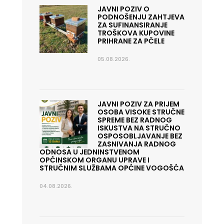
JAVNI POZIV O
PODNOŠENJU ZAHTJEVA
ZA SUFINANSIRANJE
TROŠKOVA KUPOVINE
PRIHRANE ZA PČELE
05.08.2026.
JAVNI POZIV ZA PRIJEM
OSOBA VISOKE STRUČNE
SPREME BEZ RADNOG
ISKUSTVA NA STRUČNO
OSPOSOBLJAVANJE BEZ
ZASNIVANJA RADNOG
ODNOSA U JEDNINSTVENOM
OPĆINSKOM ORGANU UPRAVE I
STRUČNIM SLUŽBAMA OPĆINE VOGOŠĆA
04.08.2026.