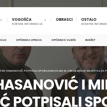
VOGOŠĆA
OBRASCI
OSTALO
KORISNE INFORMACIJE
DODATNE INFORMA
PCIJU
OPĆINSKA UPRAVA
OPĆINSKO VIJEĆE
BUDŽET
STAR OSMANOVIĆ POTPISALI SPORAZUM KOJIM SE OBEZBJEĐUJE SMJEŠTAJ ZA PR
HASANOVIĆ I MI
 POTPISALI S