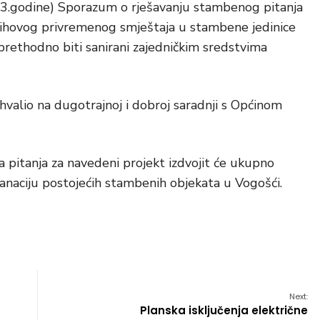
23.godine) Sporazum o rješavanju stambenog pitanja
njihovog privremenog smještaja u stambene jedinice
prethodno biti sanirani zajedničkim sredstvima
valio na dugotrajnoj i dobroj saradnji s Općinom
a pitanja za navedeni projekt izdvojit će ukupno
anaciju postojećih stambenih objekata u Vogošći.
Next:
Planska isključenja električne