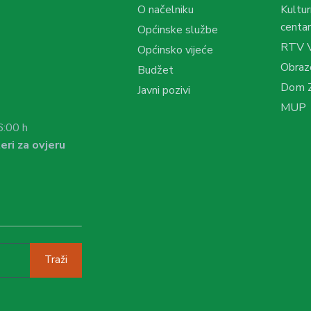
O načelniku
Kultur
centar
Općinske službe
RTV 
Općinsko vijeće
Obraz
Budžet
Dom Z
Javni pozivi
MUP
6:00 h
eri za ovjeru
Traži