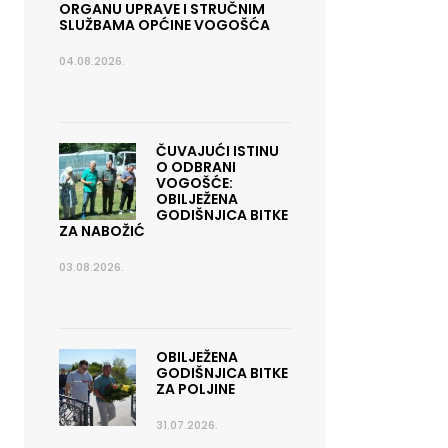
ORGANU UPRAVE I STRUČNIM
SLUŽBAMA OPĆINE VOGOŠĆA
04.08.2026.
ČUVAJUĆI ISTINU
O ODBRANI
VOGOŠĆE:
OBILJEŽENA
GODIŠNJICA BITKE
ZA NABOŽIĆ
03.08.2026.
OBILJEŽENA
GODIŠNJICA BITKE
ZA POLJINE
31.07.2026.