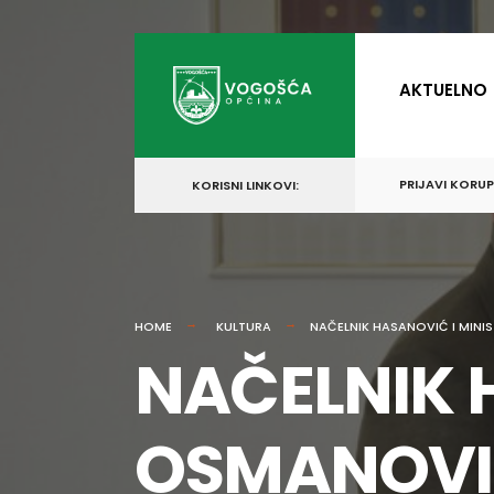
for:
Skip
to
AKTUELNO
content
PRIJAVI KORU
KORISNI LINKOVI:
HOME
KULTURA
NAČELNIK HASANOVIĆ I MINI
NAČELNIK 
OSMANOVIĆ