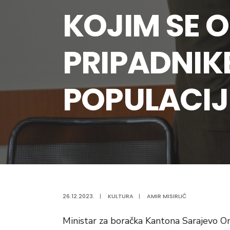
KOJIM SE 
PRIPADNIK
POPULACIJ
26.12.2023.
|
KULTURA
|
AMIR MISIRLIĆ
Ministar za boračka Kantona Sarajevo 