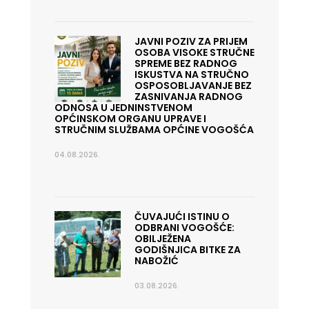
JAVNI POZIV ZA PRIJEM
OSOBA VISOKE STRUČNE
SPREME BEZ RADNOG
ISKUSTVA NA STRUČNO
OSPOSOBLJAVANJE BEZ
ZASNIVANJA RADNOG
ODNOSA U JEDNINSTVENOM
OPĆINSKOM ORGANU UPRAVE I
STRUČNIM SLUŽBAMA OPĆINE VOGOŠĆA
04.08.2026.
ČUVAJUĆI ISTINU O
ODBRANI VOGOŠĆE:
OBILJEŽENA
GODIŠNJICA BITKE ZA
NABOŽIĆ
03.08.2026.