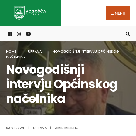
Search
Skip
for:
to
MENU
content
HOME
UPRAVA
NOVOGODIŠNJI INTERVJU OPĆINSKOG
NAČELNIKA
Novogodišnji
intervju Općinskog
načelnika
03.01.2024.
|
UPRAVA
|
AMIR MISIRLIĆ