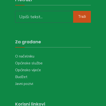
Search
Traži
for:
Za građane
O načelniku
Općinske službe
Općinsko vijeće
Budžet
Javni pozivi
Korisni linkovi