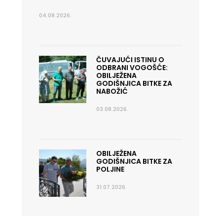
04.08.2026.
ČUVAJUĆI ISTINU O
ODBRANI VOGOŠĆE:
OBILJEŽENA
GODIŠNJICA BITKE ZA
NABOŽIĆ
03.08.2026.
OBILJEŽENA
GODIŠNJICA BITKE ZA
POLJINE
31.07.2026.