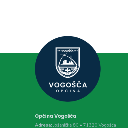
Općina Vogošća
Adresa:
Jošanička 80 • 71320 Vogošća