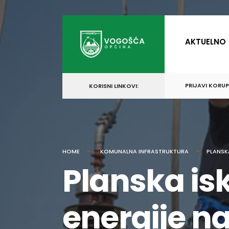
for:
Skip
to
AKTUELNO
content
PRIJAVI KORU
KORISNI LINKOVI:
HOME
KOMUNALNA INFRASTRUKTURA
PLANSK
Planska isk
energije n