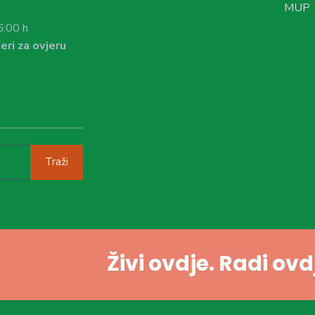
MUP
6:00 h
eri za ovjeru
Traži
Živi ovdje. Radi ov