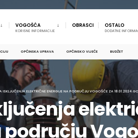
VOGOŠĆA
OBRASCI
OSTALO
KORISNE INFORMACIJE
DODATNE INFORMA
PCIJU
OPĆINSKA UPRAVA
OPĆINSKO VIJEĆE
BUDŽET
A ISKLJUČENJA ELEKTRIČNE ENERGIJE NA PODRUČJU VOGOŠĆE ZA 18.01.2024.G
ljučenja elektr
a području Vogo