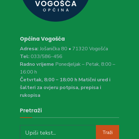
Općina Vogošća
Adresa:
Jošanička 80 • 71320 Vogošća
Tel:
033/586-456
Radno vrijeme
Ponedjeljak – Petak, 8:00 –
16:00 h
Četvrtak, 8:00 – 18:00 h Matični ured i
šalteri za ovjeru potpisa, prepisa i
rukopisa
Pretraži
Search
Traži
for: