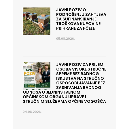
JAVNI POZIV O
PODNOŠENJU ZAHTJEVA
ZA SUFINANSIRANJE
TROŠKOVA KUPOVINE
PRIHRANE ZA PČELE
05.08.2026.
JAVNI POZIV ZA PRIJEM
OSOBA VISOKE STRUČNE
SPREME BEZ RADNOG
ISKUSTVA NA STRUČNO
OSPOSOBLJAVANJE BEZ
ZASNIVANJA RADNOG
ODNOSA U JEDNINSTVENOM
OPĆINSKOM ORGANU UPRAVE I
STRUČNIM SLUŽBAMA OPĆINE VOGOŠĆA
04.08.2026.