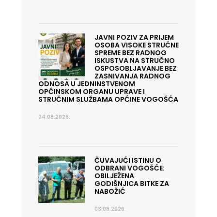
JAVNI POZIV ZA PRIJEM
OSOBA VISOKE STRUČNE
SPREME BEZ RADNOG
ISKUSTVA NA STRUČNO
OSPOSOBLJAVANJE BEZ
ZASNIVANJA RADNOG
ODNOSA U JEDNINSTVENOM
OPĆINSKOM ORGANU UPRAVE I
STRUČNIM SLUŽBAMA OPĆINE VOGOŠĆA
04.08.2026.
ČUVAJUĆI ISTINU O
ODBRANI VOGOŠĆE:
OBILJEŽENA
GODIŠNJICA BITKE ZA
NABOŽIĆ
03.08.2026.