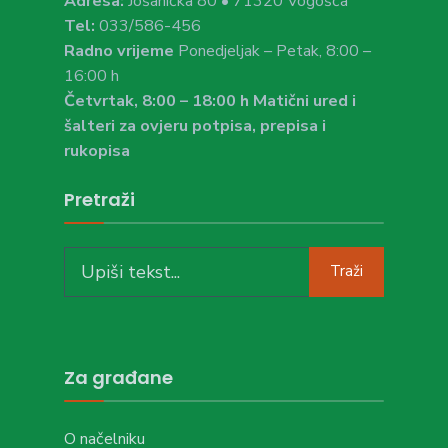
Adresa:
Jošanička 80 • 71320 Vogošća
Tel:
033/586-456
Radno vrijeme
Ponedjeljak – Petak, 8:00 –
16:00 h
Četvrtak, 8:00 – 18:00 h Matični ured i
šalteri za ovjeru potpisa, prepisa i
rukopisa
Pretraži
Search
Traži
for:
Za građane
O načelniku