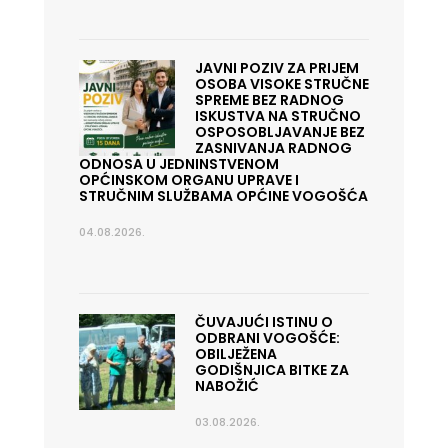
JAVNI POZIV ZA PRIJEM
OSOBA VISOKE STRUČNE
SPREME BEZ RADNOG
ISKUSTVA NA STRUČNO
OSPOSOBLJAVANJE BEZ
ZASNIVANJA RADNOG
ODNOSA U JEDNINSTVENOM
OPĆINSKOM ORGANU UPRAVE I
STRUČNIM SLUŽBAMA OPĆINE VOGOŠĆA
04.08.2026.
ČUVAJUĆI ISTINU O
ODBRANI VOGOŠĆE:
OBILJEŽENA
GODIŠNJICA BITKE ZA
NABOŽIĆ
03.08.2026.