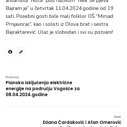
ansambla “Nota” pod nazivom “Nek’ se pjeva
Bajram je” u četvrtak 11.04.2024.godine od 19
sati. Posebni gosti biće mali folklor OŠ “Mirsad
Prnjavorac”, kao i solisti iz Olova brat i sestra
Bajraktarević. Ulaz je slobodan i svi su pozvani!
Facebook
Copy
Link
Previous:
Planska isključenja električne
energije na području Vogošće za
08.04.2024.godine
Next:
Džana Čardaković i Afan Omerović