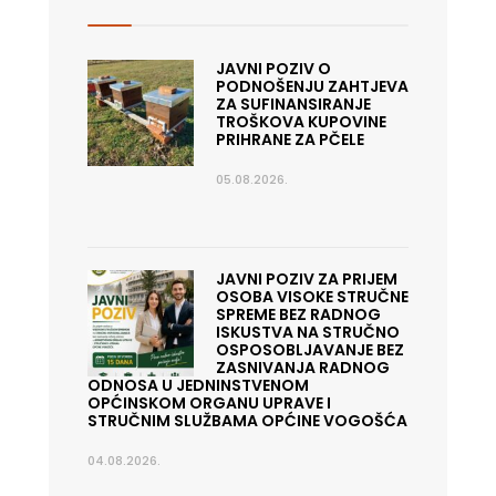
JAVNI POZIV O
PODNOŠENJU ZAHTJEVA
ZA SUFINANSIRANJE
TROŠKOVA KUPOVINE
PRIHRANE ZA PČELE
05.08.2026.
JAVNI POZIV ZA PRIJEM
OSOBA VISOKE STRUČNE
SPREME BEZ RADNOG
ISKUSTVA NA STRUČNO
OSPOSOBLJAVANJE BEZ
ZASNIVANJA RADNOG
ODNOSA U JEDNINSTVENOM
OPĆINSKOM ORGANU UPRAVE I
STRUČNIM SLUŽBAMA OPĆINE VOGOŠĆA
04.08.2026.