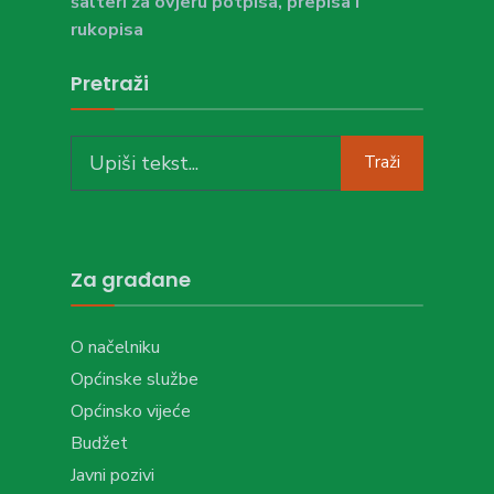
šalteri za ovjeru potpisa, prepisa i
rukopisa
Pretraži
Search
Traži
for:
Za građane
O načelniku
Općinske službe
Općinsko vijeće
Budžet
Javni pozivi