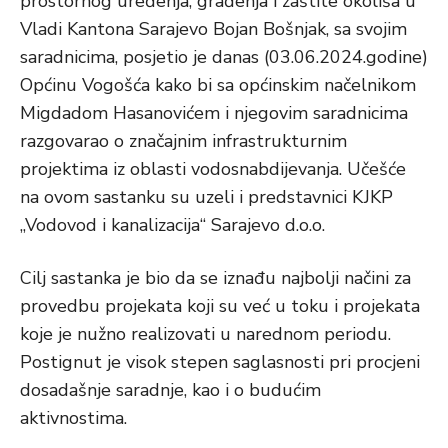
prostornog uređenja, građenja i zaštite okoliša u
Vladi Kantona Sarajevo Bojan Bošnjak, sa svojim
saradnicima, posjetio je danas (03.06.2024.godine)
Općinu Vogošća kako bi sa općinskim načelnikom
Migdadom Hasanovićem i njegovim saradnicima
razgovarao o značajnim infrastrukturnim
projektima iz oblasti vodosnabdijevanja. Učešće
na ovom sastanku su uzeli i predstavnici KJKP
„Vodovod i kanalizacija“ Sarajevo d.o.o.
Cilj sastanka je bio da se iznađu najbolji načini za
provedbu projekata koji su već u toku i projekata
koje je nužno realizovati u narednom periodu.
Postignut je visok stepen saglasnosti pri procjeni
dosadašnje saradnje, kao i o budućim
aktivnostima.