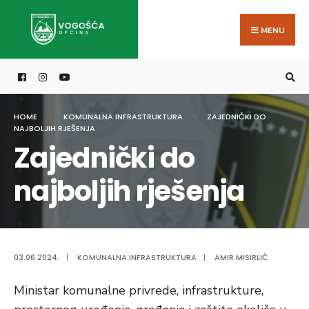
Search
Skip
for:
to
MENU
content
HOME
KOMUNALNA INFRASTRUKTURA
ZAJEDNIČKI DO
NAJBOLJIH RJEŠENJA
Zajednički do
najboljih rješenja
03.06.2024.
|
KOMUNALNA INFRASTRUKTURA
|
AMIR MISIRLIĆ
Ministar komunalne privrede, infrastrukture,